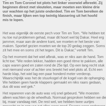
Tim en Tom Coronel tot plots het linker voorwiel afbreekt. Zij
beginnen direct met sleutelen, maar moeten een kleine drie
uur wachten op het juiste onderdeel. Tim en Tom bereiken de
finish, maar lijken een top twintig klassering uit het hoofd
mis te lopen.
Het was eigenlijk de eerste pech voor Tim en Tom. “We hebben tot
nu toe nul problemen gehad, maar dit hoort wel bij Dakar. Heel erg
jammer, maar aan de andere kant, we moeten er het beste van
maken. Sportief gezien moeten we de top 20 gedag zeggen. Soms
zit het mee en soms zit het tegen. Dit is Dakar,” vertelt Tim.
Op het moment dat het wiel afbrak, was er niks aan de hand. Tom
licht toe: “We reden lekker, hadden een goed ritme te pakken, alle
caps waren goed en zaten rond de 25e tijd. Op een lang recht stuk
met niemand voor of achter ons breekt het wiel plots af. Echt een
harde klap, het wiel lag een paar honderd meter verderop.
Waarschijnlijk was het de stuurkogel of de kogel van de ophanging.
We hebben geen harde klappers gemaakt en niks raars gedaan,
dus dit was wel gek.”
Het repareren van de auto was vrij snel gebeurd. “We moesten
alleen wachten op de wheelhub. Normaal gesproken hebben we di
bij, maar vandaag niet. De rest wel, we hebben twee uurtjes
gewacht en in een uur zat alles weer goed. Daarna weer onderweg