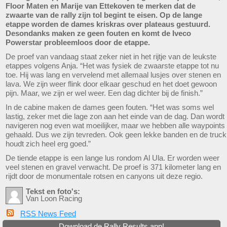
Floor Maten en Marije van Ettekoven te merken dat de
zwaarte van de rally zijn tol begint te eisen. Op de lange
etappe worden de dames kriskras over plateaus gestuurd.
Desondanks maken ze geen fouten en komt de Iveco
Powerstar probleemloos door de etappe.
De proef van vandaag staat zeker niet in het rijtje van de leukste
etappes volgens Anja. “Het was fysiek de zwaarste etappe tot nu
toe. Hij was lang en vervelend met allemaal lusjes over stenen en
lava. We zijn weer flink door elkaar geschud en het doet gewoon
pijn. Maar, we zijn er wel weer. Een dag dichter bij de finish.”
In de cabine maken de dames geen fouten. “Het was soms wel
lastig, zeker met die lage zon aan het einde van de dag. Dan wordt
navigeren nog even wat moeilijker, maar we hebben alle waypoints
gehaald. Dus we zijn tevreden. Ook geen lekke banden en de truck
houdt zich heel erg goed.”
De tiende etappe is een lange lus rondom Al Ula. Er worden weer
veel stenen en gravel verwacht. De proef is 371 kilometer lang en
rijdt door de monumentale rotsen en canyons uit deze regio.
Tekst en foto's:
Van Loon Racing
RSS News Feed
Download de Rally Results app!