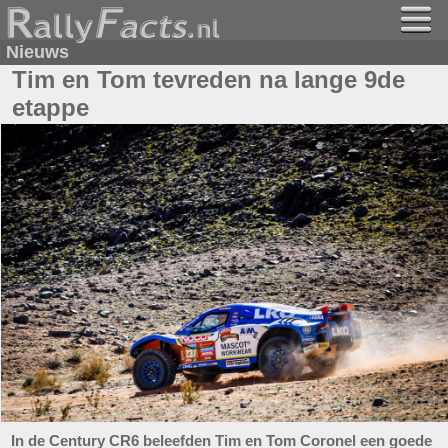
Nieuws
Tim en Tom tevreden na lange 9de
etappe
In de Century CR6 beleefden Tim en Tom Coronel een goede