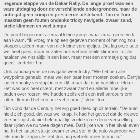
negende etappe van de Dakar Rally. De lange proef was een
ware uitdaging door de verschillende ondergronden, maar de
auto gaf geen krimp en presteerde uitstekend. Tim en Tom
maakten geen fouten ondanks tricky navigatie, zwaar zand,
steile klimmen en veel jumps
De proef begon met allemaal kleine jumps waar maar geen einde
aan kwam. “Ik vroeg me op een gegeven moment of het nog zou
stoppen, alleen maar van die kleine sprongetjes. Dat lag onze auto
wel heel goed, maar er zaten ook wel wat steile klimmen in. Die
haalden we niet altijd in een keer, maar met een ommetje ging dat
goed,” vertelde Tim.
Ook vandaag was de navigatie weer tricky. “We hebben alle
waypoints gehaald, maar wel een paar keer moeten zoeken. Eentje
lag er sneaky verstopt in een klif, maar dat ging harstikke lekker.
Het was ook heel divers, met zwaar zand en allerlei moeilijke
paden over rotsen. We hadden zelfs echt een trail parcours erin
zitten. Ik vond het een hele vette proef,” aldus Tom.
Tim vond dat de Century het erg goed deed op dit terrein. “De auto
hield zich goed, dat was wel knap. Ik had het gevoel dat de nieuwe
versnellingsbak niet helemaal fijn voelde in de derde versnelling,
daar rijden we nu twee dagen mee. Dat kijken we in het bivak even
na. In het laatste stukje kwam er wat stof in de auto waardoor we
iets minder zagen. Er zat dus nog wel iets meer tempo in.”