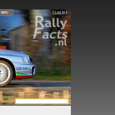
[
Log In
]