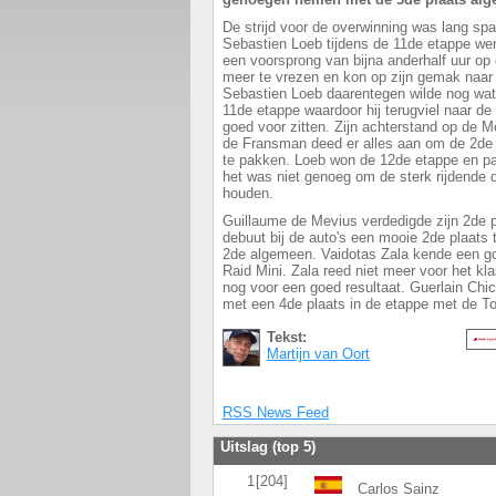
De strijd voor de overwinning was lang sp
Sebastien Loeb tijdens de 11de etappe werd
een voorsprong van bijna anderhalf uur op
meer te vrezen en kon op zijn gemak naar d
Sebastien Loeb daarentegen wilde nog wa
11de etappe waardoor hij terugviel naar de
goed voor zitten. Zijn achterstand op de
de Fransman deed er alles aan om de 2de 
te pakken. Loeb won de 12de etappe en pa
het was niet genoeg om de sterk rijdende 
houden.
Guillaume de Mevius verdedigde zijn 2de pl
debuut bij de auto's een mooie 2de plaats 
2de algemeen. Vaidotas Zala kende een g
Raid Mini. Zala reed niet meer voor het k
nog voor een goed resultaat. Guerlain Chich
met een 4de plaats in de etappe met de 
Tekst:
Martijn van Oort
RSS News Feed
Uitslag (top 5)
1
[204]
Carlos Sainz