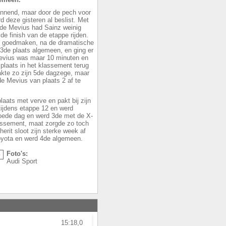
annend, maar door de pech voor
 deze gisteren al beslist. Met
 de Mevius had Sainz weinig
e finish van de etappe rijden.
t goedmaken, na de dramatische
 3de plaats algemeen, en ging er
 Mevius was maar 10 minuten en
plaats in het klassement terug
kte zo zijn 5de dagzege, maar
de Mevius van plaats 2 af te
aats met verve en pakt bij zijn
tijdens etappe 12 en werd
oede dag en werd 3de met de X-
lassement, maat zorgde zo toch
erit sloot zijn sterke week af
Toyota en werd 4de algemeen.
Foto's:
Audi Sport
15:18,0