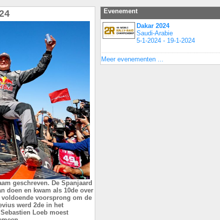
Evenement
024
Dakar 2024
Saudi-Arabie
5-1-2024 - 19-1-2024
Meer evenementen ...
naam geschreven. De Spanjaard
aan doen en kwam als 10de over
ad voldoende voorsprong om de
evius werd 2de in het
 Sebastien Loeb moest
emeen.