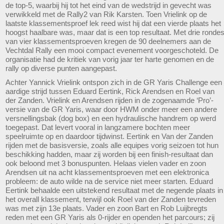
de top-5, waarbij hij tot het eind van de wedstrijd in gevecht was
verwikkeld met de Rally2 van Rik Karsten. Toen Vrielink op de
laatste klassementsproef lek reed wist hij dat een vierde plaats het
hoogst haalbare was, maar dat is een top resultaat. Met drie ronde
van vier klassementsproeven kregen de 90 deelnemers aan de
Vechtdal Rally een mooi compact evenement voorgeschoteld. De
organisatie had de kritiek van vorig jaar ter harte genomen en de
rally op diverse punten aangepast.
Achter Yannick Vrielink ontspon zich in de GR Yaris Challenge een
aardige strijd tussen Eduard Eertink, Rick Arendsen en Roel van
der Zanden. Vrielink en Arendsen rijden in de zogenaamde ‘Pro’-
versie van de GR Yaris, waar door HWM onder meer een andere
versnellingsbak (dog box) en een hydraulische handrem op werd
toegepast. Dat levert vooral in langzamere bochten meer
speelruimte op en daardoor tijdwinst. Eertink en Van der Zanden
rijden met de basisversie, zoals alle equipes vorig seizoen tot hun
beschikking hadden, maar zij worden bij een finish-resultaat dan
ook beloond met 3 bonuspunten. Helaas vielen vader en zoon
Arendsen uit na acht klassementsproeven met een elektronica
probleem: de auto wilde na de service niet meer starten. Eduard
Eertink behaalde een uitstekend resultaat met de negende plaats in
het overall klassement, terwijl ook Roel van der Zanden tevreden
was met zijn 13e plaats. Vader en zoon Bart en Rob Luijbregts
reden met een GR Yaris als 0-rijder en openden het parcours; zij