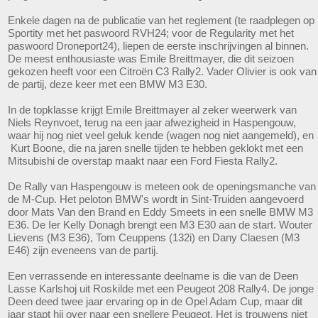
Enkele dagen na de publicatie van het reglement (te raadplegen op
Sportity met het paswoord RVH24; voor de Regularity met het
paswoord Droneport24), liepen de eerste inschrijvingen al binnen.
De meest enthousiaste was Emile Breittmayer, die dit seizoen
gekozen heeft voor een Citroën C3 Rally2. Vader Olivier is ook van
de partij, deze keer met een BMW M3 E30.
In de topklasse krijgt Emile Breittmayer al zeker weerwerk van
Niels Reynvoet, terug na een jaar afwezigheid in Haspengouw,
waar hij nog niet veel geluk kende (wagen nog niet aangemeld), en
Kurt Boone, die na jaren snelle tijden te hebben geklokt met een
Mitsubishi de overstap maakt naar een Ford Fiesta Rally2.
De Rally van Haspengouw is meteen ook de openingsmanche van
de M-Cup. Het peloton BMW's wordt in Sint-Truiden aangevoerd
door Mats Van den Brand en Eddy Smeets in een snelle BMW M3
E36. De Ier Kelly Donagh brengt een M3 E30 aan de start. Wouter
Lievens (M3 E36), Tom Ceuppens (132i) en Dany Claesen (M3
E46) zijn eveneens van de partij.
Een verrassende en interessante deelname is die van de Deen
Lasse Karlshoj uit Roskilde met een Peugeot 208 Rally4. De jonge
Deen deed twee jaar ervaring op in de Opel Adam Cup, maar dit
jaar stapt hij over naar een snellere Peugeot. Het is trouwens niet