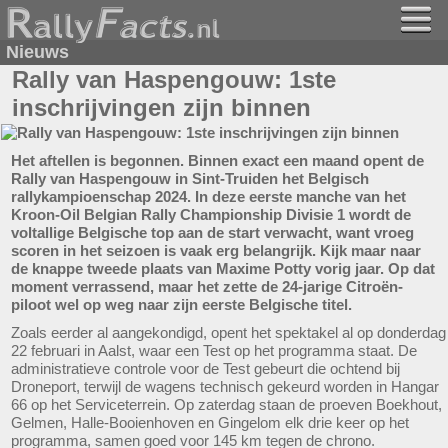
Nieuws
Rally van Haspengouw: 1ste
inschrijvingen zijn binnen
Het aftellen is begonnen. Binnen exact een maand opent de
Rally van Haspengouw in Sint-Truiden het Belgisch
rallykampioenschap 2024. In deze eerste manche van het
Kroon-Oil Belgian Rally Championship Divisie 1 wordt de
voltallige Belgische top aan de start verwacht, want vroeg
scoren in het seizoen is vaak erg belangrijk. Kijk maar naar
de knappe tweede plaats van Maxime Potty vorig jaar. Op dat
moment verrassend, maar het zette de 24-jarige Citroën-
piloot wel op weg naar zijn eerste Belgische titel.
Zoals eerder al aangekondigd, opent het spektakel al op donderdag
22 februari in Aalst, waar een Test op het programma staat. De
administratieve controle voor de Test gebeurt die ochtend bij
Droneport, terwijl de wagens technisch gekeurd worden in Hangar
66 op het Serviceterrein. Op zaterdag staan de proeven Boekhout,
Gelmen, Halle-Booienhoven en Gingelom elk drie keer op het
programma, samen goed voor 145 km tegen de chrono.