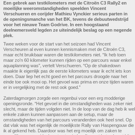
Een gebrek aan testkilometers met de Citroën C3 Rally2 en
moeilijke weeromstandigheden speelden Vincent
Verschueren en corijder Mathieu Vynckier serieus parten in
de openingsmanche van het BK, tevens de debuutwedstrijd
voor het nieuwe Team Godrive. In een hoogstaand
deelnemersveld legden ze uiteindelijk beslag op een negende
plek.
Twee weken voor de start van het seizoen had Vincent
Verscheuren al even kunnen kennismaken met de Citroën C3,
maar echt bruikbaar waren die testkilometers niet. “Ik heb toen
maar zo’n 60 kilometer kunnen rijden op een parcours waar enkel
aquaplanning was”, vertelt Verschueren. “Op de shakedown
maakte ik eigenlijk pas de eerste kilometers waar ik echt iets kon
doen. Daar liep het echt goed en het parcours droogde naar het
einde toe ook mooi op. Het gevoel was prima en onze tijden waren
er in vergelijking met de rest ook goed.”
Zaterdagmorgen zorgde een regenbui voor een erg modderige
openingsronde. “Het gevoel in die omstandigheden was zeker niet
slecht, maar de tijden volgden niet. In de loop van de dag heb ik wel
enkele zaken kunnen aanpassen aan de setup, maar de
omstandigheden van het parcours veranderden ook heel snel. Op
dat vlak was het eigenlijk de moeilijkste Rally van Haspengouw die
ik al gekend heb. Daardoor was het erg moeilijk om zaken te