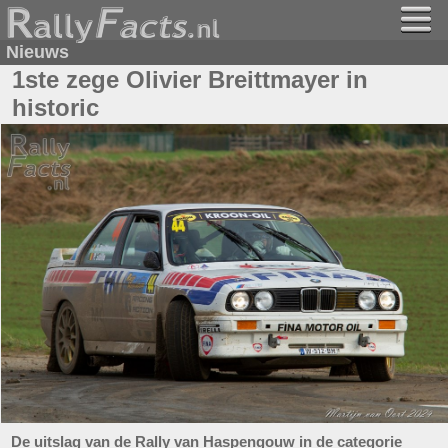
Nieuws
1ste zege Olivier Breittmayer in
historic
De uitslag van de Rally van Haspengouw in de categorie