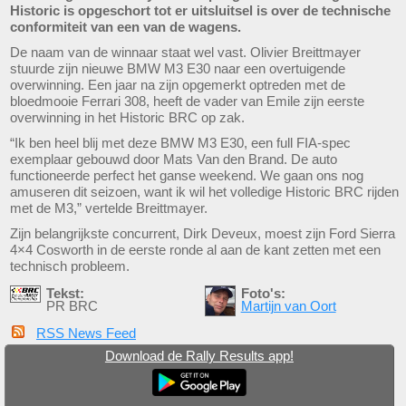
Historic is opgeschort tot er uitsluitsel is over de technische
conformiteit van een van de wagens.
De naam van de winnaar staat wel vast. Olivier Breittmayer
stuurde zijn nieuwe BMW M3 E30 naar een overtuigende
overwinning. Een jaar na zijn opgemerkt optreden met de
bloedmooie Ferrari 308, heeft de vader van Emile zijn eerste
overwinning in het Historic BRC op zak.
“Ik ben heel blij met deze BMW M3 E30, een full FIA-spec
exemplaar gebouwd door Mats Van den Brand. De auto
functioneerde perfect het ganse weekend. We gaan ons nog
amuseren dit seizoen, want ik wil het volledige Historic BRC rijden
met de M3,” vertelde Breittmayer.
Zijn belangrijkste concurrent, Dirk Deveux, moest zijn Ford Sierra
4×4 Cosworth in de eerste ronde al aan de kant zetten met een
technisch probleem.
Tekst:
Foto's:
PR BRC
Martijn van Oort
RSS News Feed
Download de Rally Results app!