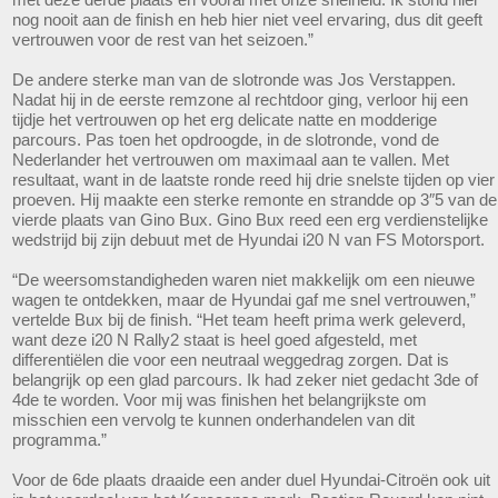
nog nooit aan de finish en heb hier niet veel ervaring, dus dit geeft
vertrouwen voor de rest van het seizoen.”
De andere sterke man van de slotronde was Jos Verstappen.
Nadat hij in de eerste remzone al rechtdoor ging, verloor hij een
tijdje het vertrouwen op het erg delicate natte en modderige
parcours. Pas toen het opdroogde, in de slotronde, vond de
Nederlander het vertrouwen om maximaal aan te vallen. Met
resultaat, want in de laatste ronde reed hij drie snelste tijden op vier
proeven. Hij maakte een sterke remonte en strandde op 3″5 van de
vierde plaats van Gino Bux. Gino Bux reed een erg verdienstelijke
wedstrijd bij zijn debuut met de Hyundai i20 N van FS Motorsport.
“De weersomstandigheden waren niet makkelijk om een nieuwe
wagen te ontdekken, maar de Hyundai gaf me snel vertrouwen,”
vertelde Bux bij de finish. “Het team heeft prima werk geleverd,
want deze i20 N Rally2 staat is heel goed afgesteld, met
differentiëlen die voor een neutraal weggedrag zorgen. Dat is
belangrijk op een glad parcours. Ik had zeker niet gedacht 3de of
4de te worden. Voor mij was finishen het belangrijkste om
misschien een vervolg te kunnen onderhandelen van dit
programma.”
Voor de 6de plaats draaide een ander duel Hyundai-Citroën ook uit