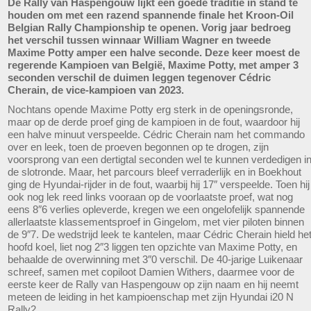
De Rally van Haspengouw lijkt een goede traditie in stand te
houden om met een razend spannende finale het Kroon-Oil
Belgian Rally Championship te openen. Vorig jaar bedroeg
het verschil tussen winnaar William Wagner en tweede
Maxime Potty amper een halve seconde. Deze keer moest de
regerende Kampioen van België, Maxime Potty, met amper 3
seconden verschil de duimen leggen tegenover Cédric
Cherain, de vice-kampioen van 2023.
Nochtans opende Maxime Potty erg sterk in de openingsronde,
maar op de derde proef ging de kampioen in de fout, waardoor hij
een halve minuut verspeelde. Cédric Cherain nam het commando
over en leek, toen de proeven begonnen op te drogen, zijn
voorsprong van een dertigtal seconden wel te kunnen verdedigen i
de slotronde. Maar, het parcours bleef verraderlijk en in Boekhout
ging de Hyundai-rijder in de fout, waarbij hij 17″ verspeelde. Toen hij
ook nog lek reed links vooraan op de voorlaatste proef, wat nog
eens 8″6 verlies opleverde, kregen we een ongelofelijk spannende
allerlaatste klassementsproef in Gingelom, met vier piloten binnen
de 9″7. De wedstrijd leek te kantelen, maar Cédric Cherain hield he
hoofd koel, liet nog 2″3 liggen ten opzichte van Maxime Potty, en
behaalde de overwinning met 3″0 verschil. De 40-jarige Luikenaar
schreef, samen met copiloot Damien Withers, daarmee voor de
eerste keer de Rally van Haspengouw op zijn naam en hij neemt
meteen de leiding in het kampioenschap met zijn Hyundai i20 N
Rally2.