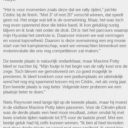
“Het is voor momenten zoals deze dat we rally rijden,” juichte
Cédric bij de finish. “Met 3″ of met 20″ verschil winnen, dat speelt
geen rol. Het enige wat telt is de overwinning. Maar, het was toch
nog even spannend door die lekke band. Ik kon gelukkig rustig
blijven en ik brak niet onder de druk. Dit is niet het parcours waarop
mijn Hyundai het sterkste is. Daarvoor missen we wat vermogen
en vooral topsnelheid. Daarom is deze overwinning een erg mooie
start van het kampioenschap, want we verwachten binnenkort een
motorevolutie die ons nog competitiever zal maken.”
De tweede plaats is natuurlijk ondankbaar, maar Maxime Potty
bleef er nuchter bij. “Mijn foutje in het begin van de rally kost ons de
zege. Toch bleven we gemotiveerd om zo goed mogelijk te
presteren. Ik bleef knokken voor een podiumplaats en uiteindelijk
werd het nog erg spannend tussen mij en Cédric, net als vorig jaar.
Een tweede plaats is nog beter. Volgende keer proberen we een
plaatsje beter te doen.”
Niels Reynvoet reed lange tijd op de tweede plaats, maar hij moest
in de slotfase Maxime Potty laten passeren. Voor de Citroën-piloot
was de derde plaats een heel mooi resultaat, zeker omdat hij met
twee snelste tijden naderde tot 5″5 voor de laatste proef. Met een
beetje geluk had hij zelfs kunnen winnen. “Ik ben al heel tevreden
met deze derde plaats en vooral met onze snelheid. Ik stond hier