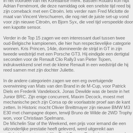
in het voordeel van het Koreaanse merk. Bastien Rouard kon nipt
Adrian Fernémont, die deze namiddag ook een snelste tijd reed bij
zijn comeback met een Citroën. Iets verder nam Fred Miclotte de
maat van Vincent Verschueren, die nog niet de juiste set-up vond
voor zijn nieuwe Citroën, en Bjorn Syx, die veel tijd verspeelde door
een kapotte sensor.
Verder in de Top 15 zagen we een interessant duel tussen twee
oud-Belgische kampioenen, die hier hun respectievelijke categorie
wonnen. Kris Princen, 14de, domineerde de strijd in GT in zijn
tweede wedstrijd met een Porsche GT3. Hij eindigde een dertigtal
seconden voor de Renault Clio Rally3 van Pieter Tsjoen,
indrukwekkend snel met de kleine Renault in een wedstrijd die hij
reed samen met zijn dochter Juliette.
In de andere categorieën zagen we een erg overtuigende
overwinning van Mats van den Brand in de M-Cup, voor Patrick
Diels en Frederik Vandeloock. Jonas Dewilde was de beste in het
Junior BRC. Zijn enige concurrent, Maxim Decock, moest met
mechanische pech zijn Corsa op de voorlaatste proef aan de kant
zetten. In Historic mocht Olivier Breittmayer zijn nieuwe BMW M3
E30 met champagne dopen, terwijl Bruno de Wilde de 2WD Trophy
won, voor Christiaan Spelmans.
De Michelin Star of the Weekend, een prijs voor iemand die een
uitzonderlijke prestatie heeft geleverd, werd uitgereikt aan