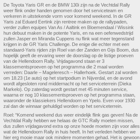
De Toyota Yaris GR en de BMW 130i zijn na de Vechtdal Rally
weer flink onder handen genomen door het serviceteam en
verkeren in uitstekende vorm voor komend weekend. In de GR
Yaris zal Eduard Eertink zijn rentree maken op de rallypaden,
verder zullen equipes Van As / Aaltink en Bloemendaal / Wissink
hun debuut maken in de potente Yaris, en na een oefenwedstrijd
zullen Jasper en Miranda Cuppens nu flink wat meer tegenstand
krijgen in de GR Yaris Challenge. De enige die echter met een
standaard-Yaris rijden zijn Roel van der Zanden en Gijs Boom, dus
hopelijk geeft de ervaring weer de doorslag op de listige proeven
van de Hellendoorn Rally. Vrijdagavond staan er 3
klassementsproeven op het programma die 2 maal worden
verreden: Daarle – Mageleresch – Hallerhoek. Gestart zal worden
om 18.23 (1e auto) op het startpodium in Nijverdal, en de avond
wordt afgesloten rond middernacht op het serviceterrein (Dieka
Markelo). Op zaterdag wordt gestart met 45 minuten service,
waarna er nog 10 klassementsproeven op het programma staan,
waaronder de klassiekers Hellendoorn en Ypelo. Even voor 1930
zal dan de winnaar gehuldigd worden op het serviceterrein.
Roel: “Komend weekend dus weer eindelijk flink gas geven! Na de
Vechtdal Rally hebben we helaas de GTC Rally moeten missen,
dus zullen vrijdagavond extra op onze hoede moeten zijn voor alles
wat de Hellendoorn Rally in huis heeft. In het verleden hebben we
hier erg mooie maar ook mindere momenten gehad. Het is gewoon