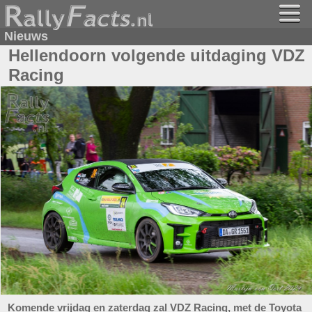
Nieuws
Hellendoorn volgende uitdaging VDZ
Racing
Komende vrijdag en zaterdag zal VDZ Racing, met de Toyota