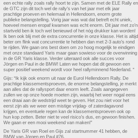
een echte rally zoals rally hoort te zijn. Samen met de ELE Rally en
de GTC zijn dit toch wel de rally’s van het jaar met elk jaar
prachtige proeven en helemaal in Hellendoorn, enorm grote
publieke belangstelling. Vorig jaar was wat dat betreft echt uniek,
hoeveel mensen eropaf kwamen was echt enorm. Dit jaar met zo’n
startveld ben ik toch wel benieuwd of het nóg drukker kan worden!
Ik ben ook blij met de extra concurrentie in onze klasse. Het is altijd
beter om flink wat concurrentie te hebben dan met 2-3 auto’s rond
te rijden. We gaan ons best doen om zo hoog mogelijk te eindigen
met onze standaard Yaris maar gaan sowieso voor de overwinning
in de GR Yaris klasse. Verder uiteraard ook alle succes voor
Jörgen en Paul in de BMW! Laten we hopen dat dit gewoon een
super positief weekend wordt voor heel rallyminnend Nederland. “
Gijs: “Ik kijk ook enorm uit naar de Eurol Hellendoorn Rally. De
prachtige klassementsproeven, de enorme belangstelling, je merkt
aan alles dat de rallysport daar enorm leeft. Zoals aangegeven
zullen we op onze hoede moeten zijn, waarbij het weer nogal eens
een draai aan de wedstrijd weet te geven. Het zou niet voor het
eerst zijn als we weer een mistige vrijdag- of zaterdagavond
krijgen, en eventuele regen kan de klassementsproeven ook op
hun kop zetten. Beter niet te veel risico’s dus, en gewoon finishen.
We gaan er een mooi weekend van maken!”
De Yaris GR van Roel en Gijs zal startnummer 41 hebben, de
BMW van Jörgen en Paul #76.