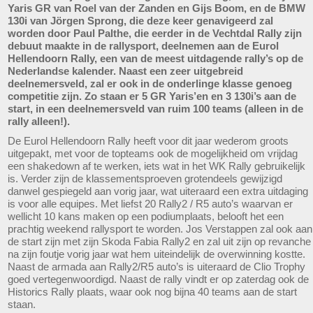
Yaris GR van Roel van der Zanden en Gijs Boom, en de BMW
130i van Jörgen Sprong, die deze keer genavigeerd zal
worden door Paul Palthe, die eerder in de Vechtdal Rally zijn
debuut maakte in de rallysport, deelnemen aan de Eurol
Hellendoorn Rally, een van de meest uitdagende rally’s op de
Nederlandse kalender. Naast een zeer uitgebreid
deelnemersveld, zal er ook in de onderlinge klasse genoeg
competitie zijn. Zo staan er 5 GR Yaris’en en 3 130i’s aan de
start, in een deelnemersveld van ruim 100 teams (alleen in de
rally alleen!).
De Eurol Hellendoorn Rally heeft voor dit jaar wederom groots
uitgepakt, met voor de topteams ook de mogelijkheid om vrijdag
een shakedown af te werken, iets wat in het WK Rally gebruikelijk
is. Verder zijn de klassementsproeven grotendeels gewijzigd
danwel gespiegeld aan vorig jaar, wat uiteraard een extra uitdaging
is voor alle equipes. Met liefst 20 Rally2 / R5 auto’s waarvan er
wellicht 10 kans maken op een podiumplaats, belooft het een
prachtig weekend rallysport te worden. Jos Verstappen zal ook aan
de start zijn met zijn Skoda Fabia Rally2 en zal uit zijn op revanche
na zijn foutje vorig jaar wat hem uiteindelijk de overwinning kostte.
Naast de armada aan Rally2/R5 auto’s is uiteraard de Clio Trophy
goed vertegenwoordigd. Naast de rally vindt er op zaterdag ook de
Historics Rally plaats, waar ook nog bijna 40 teams aan de start
staan.