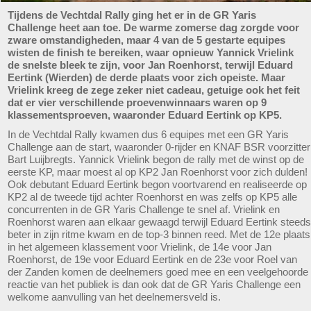
Tijdens de Vechtdal Rally ging het er in de GR Yaris
Challenge heet aan toe. De warme zomerse dag zorgde voor
zware omstandigheden, maar 4 van de 5 gestarte equipes
wisten de finish te bereiken, waar opnieuw Yannick Vrielink
de snelste bleek te zijn, voor Jan Roenhorst, terwijl Eduard
Eertink (Wierden) de derde plaats voor zich opeiste. Maar
Vrielink kreeg de zege zeker niet cadeau, getuige ook het feit
dat er vier verschillende proevenwinnaars waren op 9
klassementsproeven, waaronder Eduard Eertink op KP5.
In de Vechtdal Rally kwamen dus 6 equipes met een GR Yaris
Challenge aan de start, waaronder 0-rijder en KNAF BSR voorzitter
Bart Luijbregts. Yannick Vrielink begon de rally met de winst op de
eerste KP, maar moest al op KP2 Jan Roenhorst voor zich dulden!
Ook debutant Eduard Eertink begon voortvarend en realiseerde op
KP2 al de tweede tijd achter Roenhorst en was zelfs op KP5 alle
concurrenten in de GR Yaris Challenge te snel af. Vrielink en
Roenhorst waren aan elkaar gewaagd terwijl Eduard Eertink steeds
beter in zijn ritme kwam en de top-3 binnen reed. Met de 12e plaats
in het algemeen klassement voor Vrielink, de 14e voor Jan
Roenhorst, de 19e voor Eduard Eertink en de 23e voor Roel van
der Zanden komen de deelnemers goed mee en een veelgehoorde
reactie van het publiek is dan ook dat de GR Yaris Challenge een
welkome aanvulling van het deelnemersveld is.