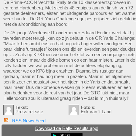
De Prima-ACON Vechtdal Rally telde 10 klassementsproeven in
en rond Hardenberg. Met slechts 48 equipes aan de finish, van 72
gestarte deelnemers, eisten het uitdagende parcours en het warme
weer hun tol. De GR Yaris Challenge equipes prijsden zich gelukki
met de airconditioning aan boord!
De 45-jarige Wierdense IT-ondernemer Eduard Eertink weet dat hij
tevreden moet terugkijken op zijn debuut in de GR Yaris Challenge:
“Maar ik ben ambitieus en had nog iets hoger willen eindigen. Een
paar kleine ‘uitstapjes’ kosten ons tijd en leverden een paar deukjes
op…. Zoals op KP3 toen we door het stof van een voorganger niets
konden zien, maar de dikke bomen op een haar misten. Later in de
rally hadden we wat problemen met de achterwielophanging,
waardoor we op KP8 bijna crashten. Daarna iets rustiger aan
gedaan, maar er had nog meer in gezeten. Maar in het algemeen
ben ik zeer enthousiast over het rijden in de Yaris en dat smaakt
naar meer. Dus de komende weken ga ik eens evalueren en een
plan bedenken voor de rest van het jaar. De GTC lukt niet, maar
Hellendoorn zou ik uiteraard graag rijden – dat is mijn thuisrally!”
Tekst:
Foto's:
Press release
Erik van 't Land
RSS News Feed
Download de Rally Results app!