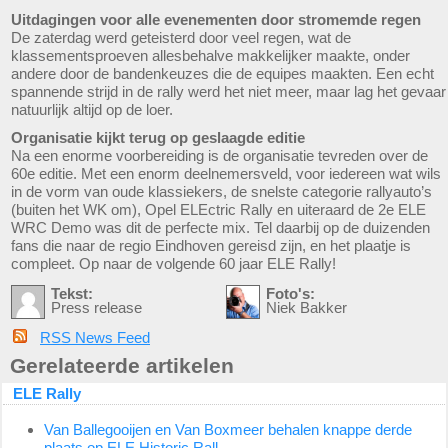
Uitdagingen voor alle evenementen door stromemde regen
De zaterdag werd geteisterd door veel regen, wat de
klassementsproeven allesbehalve makkelijker maakte, onder
andere door de bandenkeuzes die de equipes maakten. Een echt
spannende strijd in de rally werd het niet meer, maar lag het gevaar
natuurlijk altijd op de loer.
Organisatie kijkt terug op geslaagde editie
Na een enorme voorbereiding is de organisatie tevreden over de
60e editie. Met een enorm deelnemersveld, voor iedereen wat wils
in de vorm van oude klassiekers, de snelste categorie rallyauto’s
(buiten het WK om), Opel ELEctric Rally en uiteraard de 2e ELE
WRC Demo was dit de perfecte mix. Tel daarbij op de duizenden
fans die naar de regio Eindhoven gereisd zijn, en het plaatje is
compleet. Op naar de volgende 60 jaar ELE Rally!
Tekst:
Foto's:
Press release
Niek Bakker
RSS News Feed
Gerelateerde artikelen
ELE Rally
Van Ballegooijen en Van Boxmeer behalen knappe derde
plaats op ELE Historic Rall