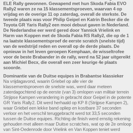
ELE Rally gewonnen. Gewapend met hun Skoda Fabia EVO
Rally2 waren ze na 15 klassementsproeven, waarvan 4 op
vrijdag en de overige 11 op zaterdag, overall de sterkste. De
tweede plaats was voor Philip Geipel en Katrin Becker die de
Toyota GR Yaris Rally2 een mooi debuut gaven in Nederland.
De Nederlandse eer werd gered door Yannick Vrielink en
Harm van Koppen met de Skoda Fabia RS Rally2, die op de 1
na laatste klassementsproef de eerste scratch (snelste tijd)
van de wedstrijd reden en overall op de derde plaats. De
opnieuw in het leven geroepen Kemphaan, de wisseltrofee
voor de beste Brabander in de rally, werd na 52 jaar uitgereikt
aan Michiel Becx, die overall een zeer keurige 4e plaats
scoorde.
Dominantie van de Duitse equipes in Brabantse klassieker
Na vrijdagavond, waarin Griebel op alle vier de
klassementsproeven de snelste was, werd daar meteen
zaterdagochtend op de eerste (van 3) omlopen van militair terrein
Strjipse Kampen verandering in gebracht door Geipel in de potente
GR Yaris Rally2. Dit werd herhaald op KP 8 (Strijpse Kampen 2),
waar Griebel een lekke band opliep en kostbare 37 seconden
verloor en het verschil teruggebracht werd tot 33,5 seconden
tussen de Duitse equipes. Richting de finish werd ernstig rekening
gehouden met alleen maar Duitse scratches, wat op de 2e omloop
van Sint-Oedenrode door Vrielink en Van Koppen teniet werd