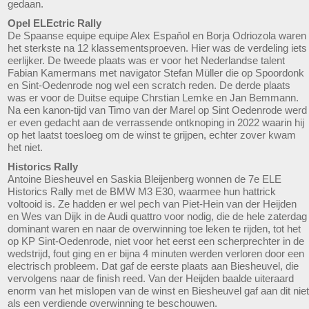
gedaan.
Opel ELEctric Rally
De Spaanse equipe equipe Alex Espaňol en Borja Odriozola waren
het sterkste na 12 klassementsproeven. Hier was de verdeling iets
eerlijker. De tweede plaats was er voor het Nederlandse talent
Fabian Kamermans met navigator Stefan Müller die op Spoordonk
en Sint-Oedenrode nog wel een scratch reden. De derde plaats
was er voor de Duitse equipe Chrstian Lemke en Jan Bemmann.
Na een kanon-tijd van Timo van der Marel op Sint Oedenrode werd
er even gedacht aan de verrassende ontknoping in 2022 waarin hij
op het laatst toesloeg om de winst te grijpen, echter zover kwam
het niet.
Historics Rally
Antoine Biesheuvel en Saskia Bleijenberg wonnen de 7e ELE
Historics Rally met de BMW M3 E30, waarmee hun hattrick
voltooid is. Ze hadden er wel pech van Piet-Hein van der Heijden
en Wes van Dijk in de Audi quattro voor nodig, die de hele zaterdag
dominant waren en naar de overwinning toe leken te rijden, tot het
op KP Sint-Oedenrode, niet voor het eerst een scherprechter in de
wedstrijd, fout ging en er bijna 4 minuten werden verloren door een
electrisch probleem. Dat gaf de eerste plaats aan Biesheuvel, die
vervolgens naar de finish reed. Van der Heijden baalde uiteraard
enorm van het mislopen van de winst en Biesheuvel gaf aan dit niet
als een verdiende overwinning te beschouwen.