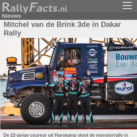
Nieuws
Mitchel van de Brink 3de in Dakar
Rally
De 22-jarige coureur uit Harskamp sloot de monsterrally in