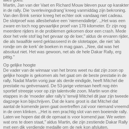
Martin, Jan van der Vaet en Richard Mouw bleven puur op karakter
in de rally. Die ‘overlevingsdrang’ kreeg vanmiddag zijn bekroning.
Van den Brink senior kreeg het echter ook vandaag niet cadeau.
De slotproef was allesbehalve een 'niemendalletje'. ,,Het was een
zware en toch nog gevaarlijke proef van 178 kilometer. Er zijn nog
meerdere rijders in de problemen gekomen door een crash. Mede
door het vele stof lag het gevaar op de loer,’’ aldus de ervaren rijder,
die als twaalfde werd geklasseerd in de slotetappe, die niet ‘als
rondje om de kerk’ de boeken in mag gaan. ,,Nee, dat was het
absoluut niet. Het was gewoon, net als de hele Dakar Rally, erg
pittig.’’
Op gelijke hoogte
De vader van de winnaar van het brons weet nu dat zijn zoon op
gelijke hoogte is gekomen als het gaat om de beste prestatie in de
rally. Nadat Martin vorig jaar als derde eindigde, heeft Mitchel die
prestatie nu geëvenaard. De 53-jarige veteraan heeft nog één
sportief streepje voor op zijn talentvolle zoon. Martin won drie
etappes in de ‘moeder aller rally’s’ terwijl Mitchel dit jaar zijn tweede
dagzege kon bijschrijven. Dat de kans groot is dat Mitchel dat
aantal de komende jaren gaat overtreffen zal voor niemand vreemd
in de oren klinken. ,,Het is een prachtig slot van een boeiende rally.
Laten we hopen dat dit de opmaat is voor komend jaar. We weten
wat ons te doen staat,’’ aldus Martin, die zijn zestiende Dakar Rally
met een dik verdiende medaille om de nek kon afsluiten.