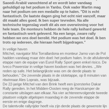
Saoedi-Arabië vanochtend af en wordt later vandaag
gehuldigd op het podium in Yanbu. Ook vader Martin mag
naar het podium om een medaille op te halen. "Dit is echt
fantastisch. De laatste dagen ging het echt niet vanzelf, maar
dit maakt alles goed. Ik ben super tevreden. Na alle
technische tegenslag voelt dit als een overwinning voor het
hele team. De monteurs hebben de hele rally keihard gewerkt
en fantastisch werk geleverd. Na een lange, zware rally
hebben we ons doel bereikt. Het podium was het doel. Ik ben
trots op iedereen, die hieraan heeft bijgedragen.’’
In veilige haven
Mitchel, navigator Moi Torrallardona en monteur Jarno van de Pol
hadden vandaag maar één doel: het podium halen. In de afsluitend
etappe nam de equipe van Eurol Rally Sport geen enkel risico. De
Iveco Powerstar in veilige haven loodsen was het devies. ,,We
reden op safe. Het belangrijkste was om de derde plaats te
behouden.'' De zevende plaats in de slotetappe, op 8 minuten van
ritwinnaar Ales Loprais, was bijzaak.
De 22-jarige Mitchel van den Brink heeft een ijzersterke Dakar
Rally gereden. In het Midden-Oosten reeg de Harskamper de
constante uitslagen aan elkaar. Na vier achtereenvolgende tweede
plaatsen volgde afgelopen maandag in de zevende etappe de
eerste en enige dagzege.
De talentvolle rallyrijder heeft via zijn derde plaats de gewenste lijn