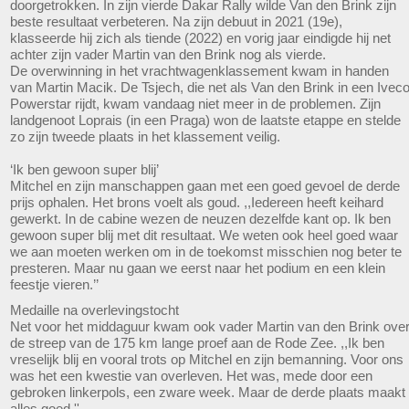
doorgetrokken. In zijn vierde Dakar Rally wilde Van den Brink zijn
beste resultaat verbeteren. Na zijn debuut in 2021 (19e),
klasseerde hij zich als tiende (2022) en vorig jaar eindigde hij net
achter zijn vader Martin van den Brink nog als vierde.
De overwinning in het vrachtwagenklassement kwam in handen
van Martin Macik. De Tsjech, die net als Van den Brink in een Ivec
Powerstar rijdt, kwam vandaag niet meer in de problemen. Zijn
landgenoot Loprais (in een Praga) won de laatste etappe en stelde
zo zijn tweede plaats in het klassement veilig.
‘Ik ben gewoon super blij’
Mitchel en zijn manschappen gaan met een goed gevoel de derde
prijs ophalen. Het brons voelt als goud. ,,Iedereen heeft keihard
gewerkt. In de cabine wezen de neuzen dezelfde kant op. Ik ben
gewoon super blij met dit resultaat. We weten ook heel goed waar
we aan moeten werken om in de toekomst misschien nog beter te
presteren. Maar nu gaan we eerst naar het podium en een klein
feestje vieren.’’
Medaille na overlevingstocht
Net voor het middaguur kwam ook vader Martin van den Brink ove
de streep van de 175 km lange proef aan de Rode Zee. ,,Ik ben
vreselijk blij en vooral trots op Mitchel en zijn bemanning. Voor ons
was het een kwestie van overleven. Het was, mede door een
gebroken linkerpols, een zware week. Maar de derde plaats maakt
alles goed.''