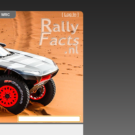
[
Log In
]