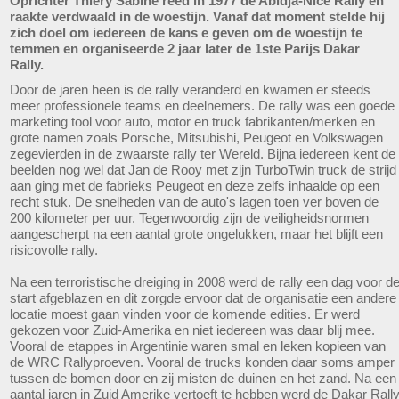
Oprichter Thiery Sabine reed in 1977 de Abidja-Nice Rally en
raakte verdwaald in de woestijn. Vanaf dat moment stelde hij
zich doel om iedereen de kans e geven om de woestijn te
temmen en organiseerde 2 jaar later de 1ste Parijs Dakar
Rally.
Door de jaren heen is de rally veranderd en kwamen er steeds
meer professionele teams en deelnemers. De rally was een goede
marketing tool voor auto, motor en truck fabrikanten/merken en
grote namen zoals Porsche, Mitsubishi, Peugeot en Volkswagen
zegevierden in de zwaarste rally ter Wereld. Bijna iedereen kent de
beelden nog wel dat Jan de Rooy met zijn TurboTwin truck de strijd
aan ging met de fabrieks Peugeot en deze zelfs inhaalde op een
recht stuk. De snelheden van de auto's lagen toen ver boven de
200 kilometer per uur. Tegenwoordig zijn de veiligheidsnormen
aangescherpt na een aantal grote ongelukken, maar het blijft een
risicovolle rally.
Na een terroristische dreiging in 2008 werd de rally een dag voor d
start afgeblazen en dit zorgde ervoor dat de organisatie een andere
locatie moest gaan vinden voor de komende edities. Er werd
gekozen voor Zuid-Amerika en niet iedereen was daar blij mee.
Vooral de etappes in Argentinie waren smal en leken kopieen van
de WRC Rallyproeven. Vooral de trucks konden daar soms amper
tussen de bomen door en zij misten de duinen en het zand. Na een
aantal jaren in Zuid Amerike vertoeft te hebben werd de Dakar Rall