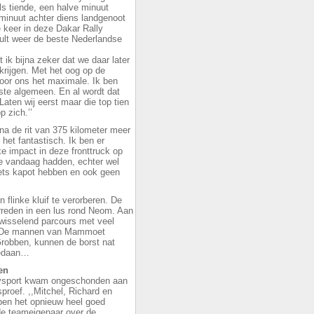
ls tiende, een halve minuut
minuut achter diens landgenoot
 keer in deze Dakar Rally
ult weer de beste Nederlandse
 ik bijna zeker dat we daar later
 krijgen. Met het oog op de
oor ons het maximale. Ik ben
ste algemeen. En al wordt dat
Laten wij eerst maar die top tien
p zich.’’
a de rit van 375 kilometer meer
 het fantastisch. Ik ben er
e impact in deze fronttruck op
we vandaag hadden, echter wel
iets kapot hebben en ook geen
flinke kluif te verorberen. De
rreden in een lus rond Neom. Aan
wisselend parcours met veel
r. De mannen van Mammoet
Grobben, kunnen de borst nat
gedaan…
en
ysport kwam ongeschonden aan
proef. ,,Mitchel, Richard en
bben het opnieuw heel goed
 de teameigenaar over de