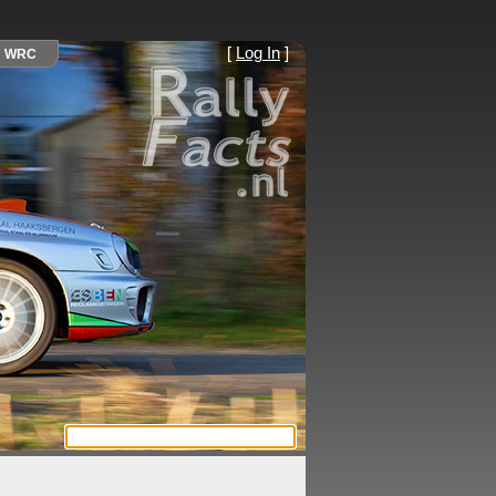
[
Log In
]