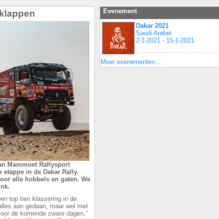
Evenement
 klappen
Dakar 2021
Saudi Arabië
2-1-2021 - 15-1-2021
Meer evenementen ...
an Mammoet Rallysport
 etappe in de Dakar Rally.
oor alle hobbels en gaten. We
ink.
n top tien klassering in de
 alles aan gedaan, maar wel met
voor de komende zware dagen,’’