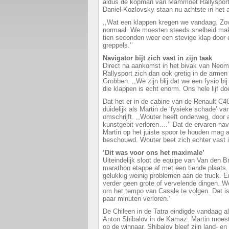
aldus de kopman van Mammoet Rallysport.
Daniel Kozlovsky staan nu achtste in het
,,Wat een klappen kregen we vandaag. Zov
normaal. We moesten steeds snelheid ma
tien seconden weer een stevige klap door 
greppels.’’
Navigator bijt zich vast in zijn taak
Direct na aankomst in het bivak van Neo
Rallysport zich dan ook gretig in de armen
Grobben. ,,We zijn blij dat we een fysio b
die klappen is echt enorm. Ons hele lijf doe
Dat het er in de cabine van de Renault C4
duidelijk als Martin de ‘fysieke schade’ v
omschrijft. ,,Wouter heeft onderweg, door a
kunstgebit verloren….’’ Dat de ervaren nav
Martin op het juiste spoor te houden mag 
beschouwd. Wouter beet zich echter vast 
’Dit was voor ons het maximale’
Uiteindelijk sloot de equipe van Van den B
marathon etappe af met een tiende plaats.
gelukkig weinig problemen aan de truck. Er
verder geen grote of vervelende dingen. 
om het tempo van Casale te volgen. Dat i
paar minuten verloren.’’
De Chileen in de Tatra eindigde vandaag al
Anton Shibalov in de Kamaz. Martin moest
op de winnaar. Shibalov bleef zijn land- 