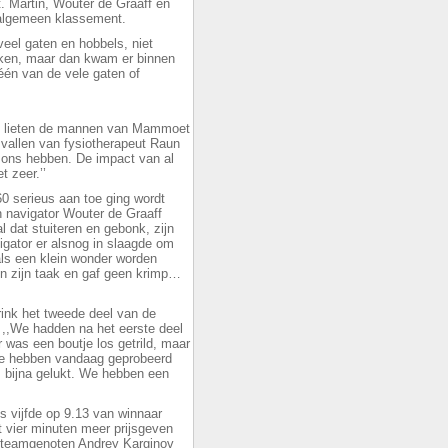
 Martin, Wouter de Graaff en
 algemeen klassement.
eel gaten en hobbels, niet
ken, maar dan kwam er binnen
één van de vele gaten of
m lieten de mannen van Mammoet
 vallen van fysiotherapeut Raun
ij ons hebben. De impact van al
t zeer.’’
60 serieus aan toe ging wordt
an navigator Wouter de Graaff
l dat stuiteren en gebonk, zijn
igator er alsnog in slaagde om
als een klein wonder worden
in zijn taak en gaf geen krimp…
rink het tweede deel van de
 ,,We hadden na het eerste deel
 was een boutje los getrild, maar
We hebben vandaag geprobeerd
s bijna gelukt. We hebben een
s vijfde op 9.13 van winnaar
 vier minuten meer prijsgeven
en teamgenoten Andrey Karginov