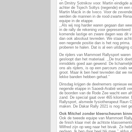
en Dmitry Sotnikov voor. Martin eindigde a
achter de Tsjech Soltys (negende) en een 
Martin Macik in de Iveco. Voor de zevende
werden de mannen in de rood-zwarte Rena
equipe in de etappe.
,,Als wij nog harder waren gegaan dan weet
in de rally de rekening voor gepresenteerd
komende lastige en zware dagen was dit v
dan ook absoluut tevreden. We staan acht
een negende positie dan is het nog prima. 
proberen te halen. Dat is al een uitdaging o
De rijders van Mammoet Rallysport waren n
gesloopt dan het materiaal. ,,De truck doet
inmiddels goed aan gewend. De lichamelijk
ons als rijders, is op een parcours zoals 
groot. Maar ik ben heel tevreden dat we n
lekke banden hebben gehad.’’
Dinsdag krijgen de deelnemers opnieuw een 
negende etappe in Saoedi-Arabië wordt ve
de boorden van de Rode Zee wacht een af
zand. De special gaat over 465 kilomete
Rallysport, alsmede fysiotherapeut Raun 
maken. De Dakar Rally 2021 is nog niet 
Ook Mitchel zonder kleerscheuren binn
Ook de tweede equipe van Mammoet Rall
de finish klaar met de achtste klassements
Wilfred zijn op weg naar het bivak. Ze he
gedaan. Ik ben daar heel blij mee,’’ aldus