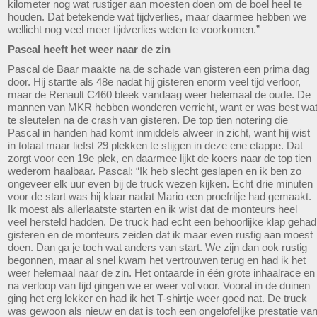
kilometer nog wat rustiger aan moesten doen om de boel heel te
houden. Dat betekende wat tijdverlies, maar daarmee hebben we
wellicht nog veel meer tijdverlies weten te voorkomen.”
Pascal heeft het weer naar de zin
Pascal de Baar maakte na de schade van gisteren een prima dag
door. Hij startte als 48e nadat hij gisteren enorm veel tijd verloor,
maar de Renault C460 bleek vandaag weer helemaal de oude. De
mannen van MKR hebben wonderen verricht, want er was best wa
te sleutelen na de crash van gisteren. De top tien notering die
Pascal in handen had komt inmiddels alweer in zicht, want hij wist
in totaal maar liefst 29 plekken te stijgen in deze ene etappe. Dat
zorgt voor een 19e plek, en daarmee lijkt de koers naar de top tien
wederom haalbaar. Pascal: “Ik heb slecht geslapen en ik ben zo
ongeveer elk uur even bij de truck wezen kijken. Echt drie minuten
voor de start was hij klaar nadat Mario een proefritje had gemaakt.
Ik moest als allerlaatste starten en ik wist dat de monteurs heel
veel hersteld hadden. De truck had echt een behoorlijke klap gehad
gisteren en de monteurs zeiden dat ik maar even rustig aan moest
doen. Dan ga je toch wat anders van start. We zijn dan ook rustig
begonnen, maar al snel kwam het vertrouwen terug en had ik het
weer helemaal naar de zin. Het ontaarde in één grote inhaalrace en
na verloop van tijd gingen we er weer vol voor. Vooral in de duinen
ging het erg lekker en had ik het T-shirtje weer goed nat. De truck
was gewoon als nieuw en dat is toch een ongelofelijke prestatie va