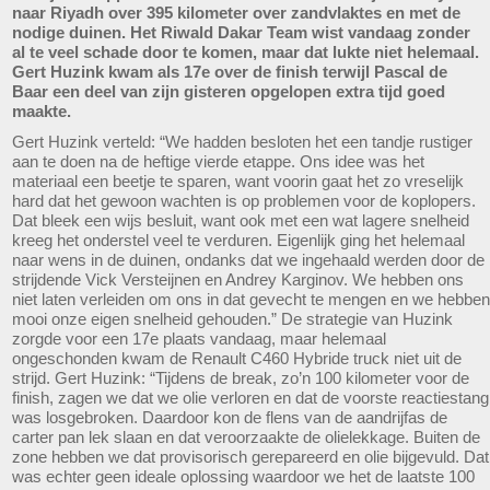
naar Riyadh over 395 kilometer over zandvlaktes en met de
nodige duinen. Het Riwald Dakar Team wist vandaag zonder
al te veel schade door te komen, maar dat lukte niet helemaal.
Gert Huzink kwam als 17e over de finish terwijl Pascal de
Baar een deel van zijn gisteren opgelopen extra tijd goed
maakte.
Gert Huzink verteld: “We hadden besloten het een tandje rustiger
aan te doen na de heftige vierde etappe. Ons idee was het
materiaal een beetje te sparen, want voorin gaat het zo vreselijk
hard dat het gewoon wachten is op problemen voor de koplopers.
Dat bleek een wijs besluit, want ook met een wat lagere snelheid
kreeg het onderstel veel te verduren. Eigenlijk ging het helemaal
naar wens in de duinen, ondanks dat we ingehaald werden door de
strijdende Vick Versteijnen en Andrey Karginov. We hebben ons
niet laten verleiden om ons in dat gevecht te mengen en we hebben
mooi onze eigen snelheid gehouden.” De strategie van Huzink
zorgde voor een 17e plaats vandaag, maar helemaal
ongeschonden kwam de Renault C460 Hybride truck niet uit de
strijd. Gert Huzink: “Tijdens de break, zo’n 100 kilometer voor de
finish, zagen we dat we olie verloren en dat de voorste reactiestang
was losgebroken. Daardoor kon de flens van de aandrijfas de
carter pan lek slaan en dat veroorzaakte de olielekkage. Buiten de
zone hebben we dat provisorisch gerepareerd en olie bijgevuld. Dat
was echter geen ideale oplossing waardoor we het de laatste 100