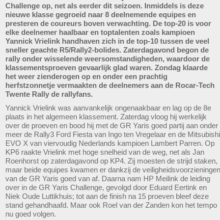
Challenge op, net als eerder dit seizoen. Inmiddels is deze
nieuwe klasse gegroeid naar 8 deelnemende equipes en
presteren de coureurs boven verwachting. De top-20 is voor
elke deelnemer haalbaar en toptalenten zoals kampioen
Yannick Vrielink handhaven zich in de top-10 tussen de veel
sneller geachte R5/Rally2-bolides. Zaterdagavond begon de
rally onder wisselende weersomstandigheden, waardoor de
klassementsproeven gevaarlijk glad waren. Zondag klaarde
het weer zienderogen op en onder een prachtig
herfstzonnetje vermaakten de deelnemers aan de Rocar-Tech
Twente Rally de rallyfans.
Yannick Vrielink was aanvankelijk ongenaakbaar en lag op de 8e
plaats in het algemeen klassement. Zaterdag vloog hij werkelijk
over de proeven en bood hij met de GR Yaris goed partij aan onder
meer de Rally3 Ford Fiesta van Ingo ten Vregelaar en de Mitsubishi
EVO X van viervoudig Nederlands kampioen Lambert Parren. Op
KP6 raakte Vrielink met hoge snelheid van de weg, net als Jan
Roenhorst op zaterdagavond op KP4. Zij moesten de strijd staken,
maar beide equipes kwamen er dankzij de veiligheidsvoorzieninge
van de GR Yaris goed van af. Daarna nam HP Meilink de leiding
over in de GR Yaris Challenge, gevolgd door Eduard Eertink en
Niek Oude Luttikhuis; tot aan de finish na 15 proeven bleef deze
stand gehandhaafd. Maar ook Roel van der Zanden kon het tempo
nu goed volgen.