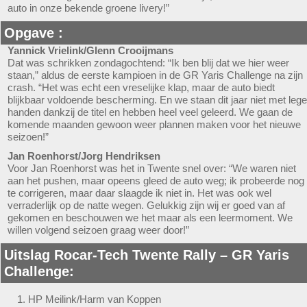
auto in onze bekende groene livery!”
Opgave :
Yannick Vrielink/Glenn Crooijmans
Dat was schrikken zondagochtend: “Ik ben blij dat we hier weer
staan,” aldus de eerste kampioen in de GR Yaris Challenge na zijn
crash. “Het was echt een vreselijke klap, maar de auto biedt
blijkbaar voldoende bescherming. En we staan dit jaar niet met lege
handen dankzij de titel en hebben heel veel geleerd. We gaan de
komende maanden gewoon weer plannen maken voor het nieuwe
seizoen!”
Jan Roenhorst/Jorg Hendriksen
Voor Jan Roenhorst was het in Twente snel over: “We waren niet
aan het pushen, maar opeens gleed de auto weg; ik probeerde nog
te corrigeren, maar daar slaagde ik niet in. Het was ook wel
verraderlijk op de natte wegen. Gelukkig zijn wij er goed van af
gekomen en beschouwen we het maar als een leermoment. We
willen volgend seizoen graag weer door!”
Uitslag Rocar-Tech Twente Rally – GR Yaris
Challenge:
HP Meilink/Harm van Koppen