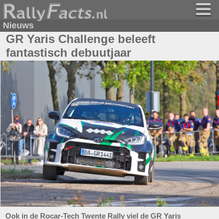
Nieuws
GR Yaris Challenge beleeft
fantastisch debuutjaar
Ook in de Rocar-Tech Twente Rally viel de GR Yaris