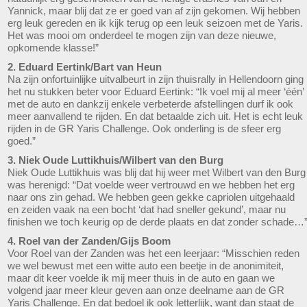
Yannick, maar blij dat ze er goed van af zijn gekomen. Wij hebben
erg leuk gereden en ik kijk terug op een leuk seizoen met de Yaris.
Het was mooi om onderdeel te mogen zijn van deze nieuwe,
opkomende klasse!”
2. Eduard Eertink/Bart van Heun
Na zijn onfortuinlijke uitvalbeurt in zijn thuisrally in Hellendoorn ging
het nu stukken beter voor Eduard Eertink: “Ik voel mij al meer ‘één’
met de auto en dankzij enkele verbeterde afstellingen durf ik ook
meer aanvallend te rijden. En dat betaalde zich uit. Het is echt leuk
rijden in de GR Yaris Challenge. Ook onderling is de sfeer erg
goed.”
3. Niek Oude Luttikhuis/Wilbert van den Burg
Niek Oude Luttikhuis was blij dat hij weer met Wilbert van den Burg
was herenigd: “Dat voelde weer vertrouwd en we hebben het erg
naar ons zin gehad. We hebben geen gekke capriolen uitgehaald
en zeiden vaak na een bocht ‘dat had sneller gekund’, maar nu
finishen we toch keurig op de derde plaats en dat zonder schade…
4. Roel van der Zanden/Gijs Boom
Voor Roel van der Zanden was het een leerjaar: “Misschien reden
we wel bewust met een witte auto een beetje in de anonimiteit,
maar dit keer voelde ik mij meer thuis in de auto en gaan we
volgend jaar meer kleur geven aan onze deelname aan de GR
Yaris Challenge. En dat bedoel ik ook letterlijk, want dan staat de