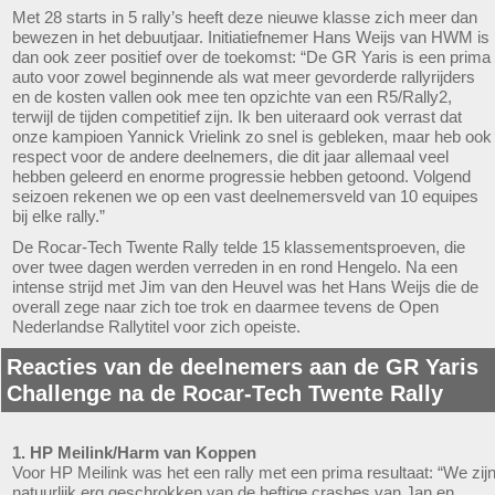
Met 28 starts in 5 rally’s heeft deze nieuwe klasse zich meer dan
bewezen in het debuutjaar. Initiatiefnemer Hans Weijs van HWM is
dan ook zeer positief over de toekomst: “De GR Yaris is een prima
auto voor zowel beginnende als wat meer gevorderde rallyrijders
en de kosten vallen ook mee ten opzichte van een R5/Rally2,
terwijl de tijden competitief zijn. Ik ben uiteraard ook verrast dat
onze kampioen Yannick Vrielink zo snel is gebleken, maar heb ook
respect voor de andere deelnemers, die dit jaar allemaal veel
hebben geleerd en enorme progressie hebben getoond. Volgend
seizoen rekenen we op een vast deelnemersveld van 10 equipes
bij elke rally.”
De Rocar-Tech Twente Rally telde 15 klassementsproeven, die
over twee dagen werden verreden in en rond Hengelo. Na een
intense strijd met Jim van den Heuvel was het Hans Weijs die de
overall zege naar zich toe trok en daarmee tevens de Open
Nederlandse Rallytitel voor zich opeiste.
Reacties van de deelnemers aan de GR Yaris
Challenge na de Rocar-Tech Twente Rally
1. HP Meilink/Harm van Koppen
Voor HP Meilink was het een rally met een prima resultaat: “We zij
natuurlijk erg geschrokken van de heftige crashes van Jan en