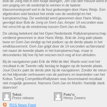
Bob de Jong niet in een foutje dwingen. Jim van den Heuvel werd i
een poging om de wedstrijd te winnen in de laatste
klassementsproef wel in de fout gedwongen door Hans Weijs. Een
afgebroken wiel besloot het einde van de wedstrijd en het
kampioenschap. De wedstrijd werd gewonnen door Hans Weijs,
gevolgd door Bob de Jong en Gert-Jan. Amper 14 seconden was
het verschil op de eindstreep tussen Gert-Jan en Bob.
De uitslag betekent dat het Open Nederlands Rallykampioenschap
verdiend gewonnen is door Hans Weijs. Bob de Jong pakt plaats
twee en Gert-Jan eindigt op het podium op de derde plaats in het
eindklassement. Gert-Jan grijpt door de 14 seconden achterstand
net naast de tweede plaats in het kampioenschap, maar is
desondanks blij hoe hij het seizoen toch nog af kon afsluiten.
Bij de navigatoren pakt Erik de Wild de titel. Martin wist met het
resultaat in de Twente rally beslag te leggen op de tweede plaats.
Jouri Dockx pakt de derde plek bij de navigatoren. Zonder de steun
en het blijvende vertrouwen van de partners en teamleden van het
Kobus Tuning CompetitionRallyteam was bovenstaand resultaat
niet mogelijk geweest. Namens Gert-Jan en Martin: Hartelijk dank
daarvoor!
Tekst:
Foto's:
Press release
Henry Zweers
RSS News Feed