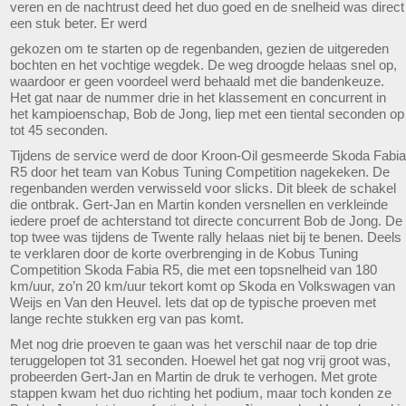
veren en de nachtrust deed het duo goed en de snelheid was direct
een stuk beter. Er werd
gekozen om te starten op de regenbanden, gezien de uitgereden
bochten en het vochtige wegdek. De weg droogde helaas snel op,
waardoor er geen voordeel werd behaald met die bandenkeuze.
Het gat naar de nummer drie in het klassement en concurrent in
het kampioenschap, Bob de Jong, liep met een tiental seconden op
tot 45 seconden.
Tijdens de service werd de door Kroon-Oil gesmeerde Skoda Fabia
R5 door het team van Kobus Tuning Competition nagekeken. De
regenbanden werden verwisseld voor slicks. Dit bleek de schakel
die ontbrak. Gert-Jan en Martin konden versnellen en verkleinde
iedere proef de achterstand tot directe concurrent Bob de Jong. De
top twee was tijdens de Twente rally helaas niet bij te benen. Deels
te verklaren door de korte overbrenging in de Kobus Tuning
Competition Skoda Fabia R5, die met een topsnelheid van 180
km/uur, zo’n 20 km/uur tekort komt op Skoda en Volkswagen van
Weijs en Van den Heuvel. Iets dat op de typische proeven met
lange rechte stukken erg van pas komt.
Met nog drie proeven te gaan was het verschil naar de top drie
teruggelopen tot 31 seconden. Hoewel het gat nog vrij groot was,
probeerden Gert-Jan en Martin de druk te verhogen. Met grote
stappen kwam het duo richting het podium, maar toch konden ze