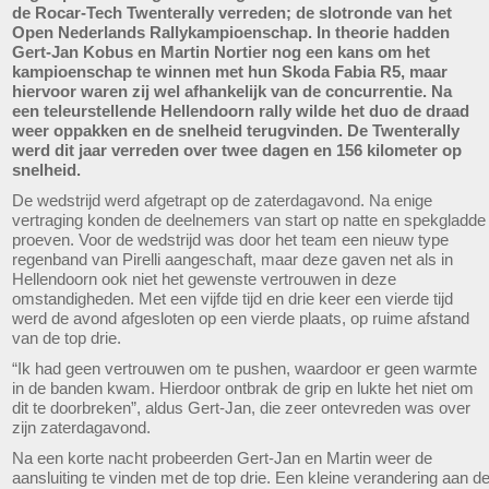
de Rocar-Tech Twenterally verreden; de slotronde van het
Open Nederlands Rallykampioenschap. In theorie hadden
Gert-Jan Kobus en Martin Nortier nog een kans om het
kampioenschap te winnen met hun Skoda Fabia R5, maar
hiervoor waren zij wel afhankelijk van de concurrentie. Na
een teleurstellende Hellendoorn rally wilde het duo de draad
weer oppakken en de snelheid terugvinden. De Twenterally
werd dit jaar verreden over twee dagen en 156 kilometer op
snelheid.
De wedstrijd werd afgetrapt op de zaterdagavond. Na enige
vertraging konden de deelnemers van start op natte en spekgladde
proeven. Voor de wedstrijd was door het team een nieuw type
regenband van Pirelli aangeschaft, maar deze gaven net als in
Hellendoorn ook niet het gewenste vertrouwen in deze
omstandigheden. Met een vijfde tijd en drie keer een vierde tijd
werd de avond afgesloten op een vierde plaats, op ruime afstand
van de top drie.
“Ik had geen vertrouwen om te pushen, waardoor er geen warmte
in de banden kwam. Hierdoor ontbrak de grip en lukte het niet om
dit te doorbreken”, aldus Gert-Jan, die zeer ontevreden was over
zijn zaterdagavond.
Na een korte nacht probeerden Gert-Jan en Martin weer de
aansluiting te vinden met de top drie. Een kleine verandering aan d