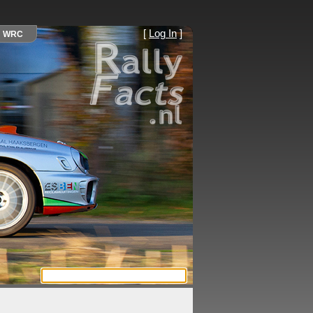
[
Log In
]