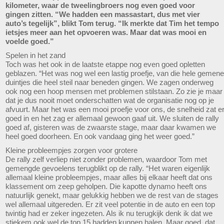
kilometer, waar de tweelingbroers nog even goed voor
gingen zitten. “We hadden een massastart, dus met vier
auto’s tegelijk”, blikt Tom terug. “Ik merkte dat Tim het tempo
ietsjes meer aan het opvoeren was. Maar dat was mooi en
voelde goed.”
Spelen in het zand
Toch was het ook in de laatste etappe nog even goed opletten
geblazen. “Het was nog wel een lastig proefje, van die hele gemene
duintjes die heel steil naar beneden gingen. We zagen onderweg
ook nog een hoop mensen met problemen stilstaan. Zo zie je maar
dat je dus nooit moet onderschatten wat de organisatie nog op je
afvuurt. Maar het was een mooi proefje voor ons, de snelheid zat e
goed in en het zag er allemaal gewoon gaaf uit. We sluiten de rally
goed af, gisteren was de zwaarste stage, maar daar kwamen we
heel goed doorheen. En ook vandaag ging het weer goed.”
Kleine probleempjes zorgen voor grotere
De rally zelf verliep niet zonder problemen, waardoor Tom met
gemengde gevoelens terugblikt op de rally. “Het waren eigenlijk
allemaal kleine probleempjes, maar alles bij elkaar heeft dat ons
klassement om zeep geholpen. Die kapotte dynamo heeft ons
natuurlijk genekt, maar gelukkig hebben we de rest van de stages
wel allemaal uitgereden. Er zit veel potentie in de auto en een top
twintig had er zeker ingezeten. Als ik nu terugkijk denk ik dat we
stiekem ook wel de top 15 hadden kunnen halen. Maar goed, dat