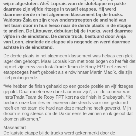
wijze afgesloten. Aleš Loprais won de slotetappe en pakte
daarmee zijn vijfde ritzege in twaalf etappes. Hij werd
daarmee derde in het algemeen klassement bij de trucks.
Vaidotas Žala en zijn crew onderstreepten de snelheid van
het team door in hun Iveco naar de derde plaats in de etappe
te snellen. De Litouwer, debutant bij de trucks, werd daarmee
vijfde in de eindstand. De derde truck, bestuurd door Anja
van Loon, eindigde de etappe als negende en werd daarmee
achtste in de eindstand.
De derde plaats in het algemeen klassement was helaas een plek
lager dan gehoopt. Maar Loprais kon met trots bogen op het feit dat
hij met zijn crew van InstaTrade Team de Rooy FPT net zoveel
etappezeges heeft geboekt als eindwinnaar Martin Macík, die zijn
titel prolongeerde.
“We hebben de finish gehaald op een goede positie en vijf ritzeges
gepakt. Daar moeten we dankbaar voor zijn”, zei de coureur van
InstaTrada Team de Rooy FPT kort na de finish in Shubaytah. “Ik
bedank onze families en iedereen die steeds voor ons geduimd
heeft en het team die hard aan deze machine heeft gewerkt. Mijn
droom is nog steeds om de Dakar eens te winnen en ik geloof dat
dromen uitkomen.”
Massastart
De laatste etappe bij de trucks werd gekenmerkt door de