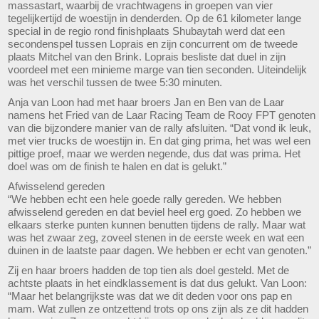
massastart, waarbij de vrachtwagens in groepen van vier
tegelijkertijd de woestijn in denderden. Op de 61 kilometer lange
special in de regio rond finishplaats Shubaytah werd dat een
secondenspel tussen Loprais en zijn concurrent om de tweede
plaats Mitchel van den Brink. Loprais besliste dat duel in zijn
voordeel met een minieme marge van tien seconden. Uiteindelijk
was het verschil tussen de twee 5:30 minuten.
Anja van Loon had met haar broers Jan en Ben van de Laar
namens het Fried van de Laar Racing Team de Rooy FPT genoten
van die bijzondere manier van de rally afsluiten. “Dat vond ik leuk,
met vier trucks de woestijn in. En dat ging prima, het was wel een
pittige proef, maar we werden negende, dus dat was prima. Het
doel was om de finish te halen en dat is gelukt.”
Afwisselend gereden
“We hebben echt een hele goede rally gereden. We hebben
afwisselend gereden en dat beviel heel erg goed. Zo hebben we
elkaars sterke punten kunnen benutten tijdens de rally. Maar wat
was het zwaar zeg, zoveel stenen in de eerste week en wat een
duinen in de laatste paar dagen. We hebben er echt van genoten.”
Zij en haar broers hadden de top tien als doel gesteld. Met de
achtste plaats in het eindklassement is dat dus gelukt. Van Loon:
“Maar het belangrijkste was dat we dit deden voor ons pap en
mam. Wat zullen ze ontzettend trots op ons zijn als ze dit hadden