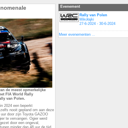
Evenement
fenomenale
Rally van Polen
Mikołajki
27-6-2024 - 30-6-2024
Meer evenementen ...
an de meest opmerkelijke
et FIA World Rally
lly van Polen.
in 2024 een beperkt
elfs nooit gepland om aan deze
te uur door zijn Toyota GAZOO
er te vervangen. Ogier werd
 gezet door een ongeval,
tunen minder dan 48 uur de tijd