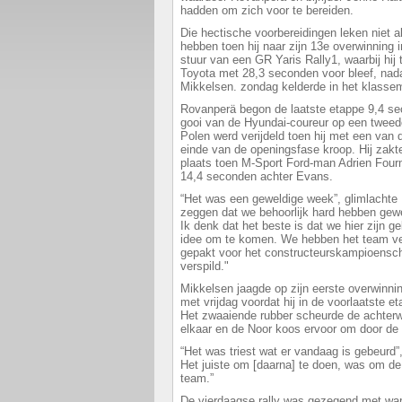
hadden om zich voor te bereiden.
Die hectische voorbereidingen leken niet al
hebben toen hij naar zijn 13e overwinning i
stuur van een GR Yaris Rally1, waarbij hi
Toyota met 28,3 seconden voor bleef, nad
Mikkelsen. zondag kelderde in het klasse
Rovanperä begon de laatste etappe 9,4 s
gooi van de Hyundai-coureur op een tweede
Polen werd verijdeld toen hij met een van 
einde van de openingsfase kroop. Hij zakte
plaats toen M-Sport Ford-man Adrien Four
14,4 seconden achter Evans.
“Het was een geweldige week”, glimlachte
zeggen dat we behoorlijk hard hebben gewe
Ik denk dat het beste is dat we hier zijn 
idee om te komen. We hebben het team ve
gepakt voor het constructeurskampioensch
verspild."
Mikkelsen jaagde op zijn eerste overwinnin
met vrijdag voordat hij in de voorlaatste 
Het zwaaiende rubber scheurde de achterwie
elkaar en de Noor koos ervoor om door de s
“Het was triest wat er vandaag is gebeurd”,
Het juiste om [daarna] te doen, was om de
team.”
De vierdaagse rally was gezegend met wa