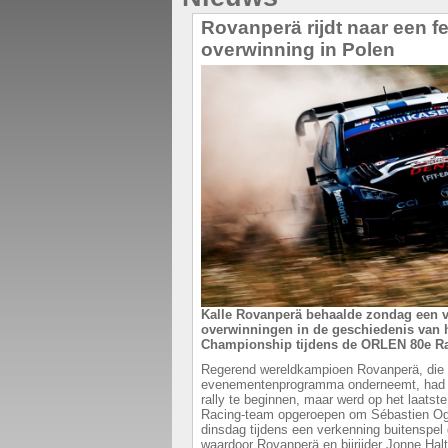
Rovanperä rijdt naar een 
overwinning in Polen
Kalle Rovanperä behaalde zondag een v
overwinningen in de geschiedenis van h
Championship tijdens de ORLEN 80e Ra
Regerend wereldkampioen Rovanperä, die 
evenementenprogramma onderneemt, had z
rally te beginnen, maar werd op het laats
Racing-team opgeroepen om Sébastien Ogi
dinsdag tijdens een verkenning buitenspel
waardoor Rovanperä en bijrijder Jonne Halt