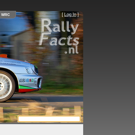
[
Log In
]