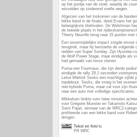
op het puntje van de stoel, waarbij de co
wisselden op zinderend snelle wegen.
Afgezien van het loskomen van de banden
lekke band in de finale, deed Evans het g
belangrijkste titelrivalen. De Welshman ha
de tweede plaats in het rijderskampioensc
Thierry Neuville terug naar 15 punten met
Een onvermijdelijke impact zorgde ervoor 
terugtrok, maar hij herstartte de volgende
redden van Super Sunday. Zijn Hyundai-co
de Wolf Power Stage, maar eindigde als vie
had gemaakt van losse stenen.
Puma-ster Fourmaux, die zijn derde podiu
eindigde de rally 28,1 seconden voorsprong
Letse Mārtiņš Sesks een machtige vijfde pl
topdebuut. Sesks, die vroeg in het evenem
niet-hybride Puma, maar zal voor zijn th
naar een auto met volledige specificaties.
Mikkelsen hinkte ruim twee minuten achte
voor Grégoire Munster en Takamoto Katsut
Sami Pajari, winnaar van de WRC2-categorie
profiteerde van een lekke band voor Rober
dringen.
Tekst en foto's:
PR WRC