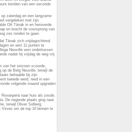
ureurs tienden van een seconde
 op zaterdag en een langzame
oed vergeleken met zijn
alde Ott Tänak in en heroverde
hap en bracht de voorsprong van
 nog zes ronden te gaan.
dat Tänak zich vrijdagochtend
 dagen en wist 11 punten te
llega Neuville won ondertussen
rde nadat hij vrijdag de weg vrij
m van het seizoen scoorde,
 op de Belg Neuville, terwijl de
aats behaalde bij zijn
ent tweede werd, reed in een
uisronde volgende maand upgraden
r Rovanperä naar huis als zesde,
a. De negende plaats ging naar
, terwijl Oliver Solberg
t Virves om de top 10 binnen te