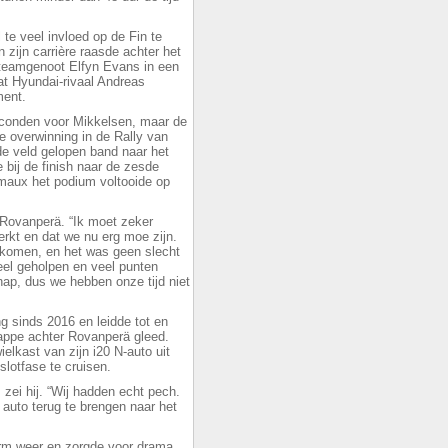
 te veel invloed op de Fin te
n zijn carrière raasde achter het
j teamgenoot Elfyn Evans in een
at Hyundai-rivaal Andreas
ment.
econden voor Mikkelsen, maar de
 overwinning in de Rally van
de veld gelopen band naar het
 bij de finish naar de zesde
maux het podium voltooide op
 Rovanperä. “Ik moet zeker
rkt en dat we nu erg moe zijn.
gekomen, en het was geen slecht
el geholpen en veel punten
ap, dus we hebben onze tijd niet
g sinds 2016 en leidde tot en
etappe achter Rovanperä gleed.
lkast van zijn i20 N-auto uit
lotfase te cruisen.
 zei hij. “Wij hadden echt pech.
 auto terug te brengen naar het
rm weer en zorgde voor drama