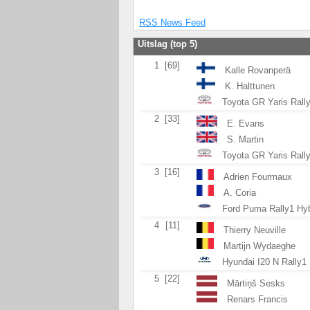
RSS News Feed
Uitslag (top 5)
1
[69]
Kalle Rovanperä
K. Halttunen
Toyota GR Yaris Rall
2
[33]
E. Evans
S. Martin
Toyota GR Yaris Rall
3
[16]
Adrien Fourmaux
A. Coria
Ford Puma Rally1 Hyb
4
[11]
Thierry Neuville
Martijn Wydaeghe
Hyundai I20 N Rally1 
5
[22]
Mārtiņš Sesks
Renars Francis