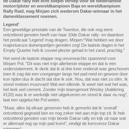
de Dakar rally niet echt soepel verliep voor de Nederlandse
motorrijdster en wereldkampioen Baja en wereldkampioen
Rally Raid, mag Mirjam zich wederom Dakar-winnaar in het
damesklassement noemen.
Legend’
Een geweldige prestatie van de Twentse, die ook nog eens
ontzettend genoten heeft van haar 10de Dakar rally- en daardoor
het predicaat ‘Legend’ mag dragen. Mirjam:“Wat hebben we door
majestueuze duinenpartijen gereden zeg! De laatste dagen in het
Empty Quarter heb ik zoveel plezier gehad in het zand, prachtig.”
Het werd de laatste etappe nog onverwachts spannend voor
Mirjam Pol. “Dit was niet mijn allerbeste etappe en dat is een
understatement. Ik denk dat ik al drie keer onderuit was geschoven
toen ik zag dat een voorganger langs het pad reed en gewoon door
kon rijden dus ik dacht dat doe ik ook. Nou, dat was niet zo slim. Ik
stond meteen muurvast! Wat een ellende. Ik weet niet wat het was,
het leek wel cement. Zonder mijn teamgenoot Wesley (Aaldering
#120) was ik er werkelijk niet uitgekomen en stond ik daar nu nog”,
laat een opgeluchte Pol weten.
“Maar, alles bij elkaar genomen heb ik gemerkt dat ik ‘overall’
ontzettend gegroeid ben en nog zeker niet aan mijn top zit. Ik heb
ontzettend genoten van mijn tiende Dakar rally en kijk uit naar wat
er allemaal nog op mijn pad komt”, eindigt de kersverse Dakar
winnares!