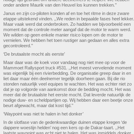
onder andere Maurik van den Heuvel los kunnen trekken.’’
Janus en zijn co-piloten konden af en toe het ritme in deze zware
etappe uitstekend vinden. ,,We reden in bepaalde fases heel lekker.
Maar vaak werd dat onderbroken. Zo hadden we bijvoorbeeld een
moment dat de controle meter aangaf dat de motor te warm werd.
We wilden op geen enkele manier risico lopen om de motor te
vernielen. We hebben het toen rustiger aan gedaan en alles extra
gecontroleerd.’’
‘De brutaalste mocht als eerste’
Maar daar was de koek voor vandaag nog niet mee op voor de
Mammoet Rallysport truck #531. ,,Het meest vervelende moment
was eigenlijk bij een rivierbedding. De organisatie greep daar in en
liet daar maar één deelnemer tegelijk doorheen gaan. Bij die rio
stonden natuurlijk veel equipes te wachten. Het was echter niet zo
dat je op volgorde van aankomst door de bedding mocht. Het was
meer dat de brutaalste het eerste mocht. Dat leverde natuurlijk de
nodige duw- en scheldpartijen op. Wij hebben daar een beetje onze
beurt afgewacht, maar dat kost tijd.’’
‘Waypoint was niet te halen in het donker’
In de slotfase van de gedenkwaardige duinen etappe kregen ‘de
dappere woestijn helden’ nog een kers op de Dakar-taart. ,,Het
laatste waypoint was echt niet te halen. Het was inmiddels donker