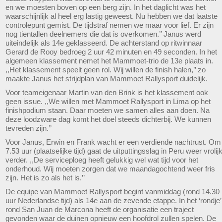
en we moesten boven op een berg zijn. In het daglicht was het
waarschijnlijk al heel erg lastig geweest. Nu hebben we dat laatste
controlepunt gemist. De tijdstraf nemen we maar voor lief. Er zijn
nog tientallen deelnemers die dat is overkomen.’’ Janus werd
uiteindelijk als 14e geklasseerd. De achterstand op ritwinnaar
Gerard de Rooy bedroeg 2 uur 42 minuten en 49 seconden. In het
algemeen klassement nemet het Mammoet-trio de 13e plaats in.
,,Het klassement speelt geen rol. Wij willen de finish halen,’’ zo
maakte Janus het strijdplan van Mammoet Rallysport duidelijk.
Voor teameigenaar Martin van den Brink is het klassement ook
geen issue. ,,We willen met Mammoet Rallysport in Lima op het
finishpodium staan. Daar moeten we samen alles aan doen. Na
deze loodzware dag komt het doel steeds dichterbij. We kunnen
tevreden zijn.’’
Voor Janus, Erwin en Frank wacht er een verdiende nachtrust. Om
7.53 uur (plaatselijke tijd) gaat de uitputtingsslag in Peru weer vrolij
verder. ,,De serviceploeg heeft gelukkig wel wat tijd voor het
onderhoud. Wij moeten zorgen dat we maandagochtend weer fris
zijn. Het is zo als het is.’’
De equipe van Mammoet Rallysport begint vanmiddag (rond 14.30
uur Nederlandse tijd) als 14e aan de zevende etappe. In het ‘rondje’
rond San Juan de Marcona heeft de organisatie een traject
gevonden waar de duinen opnieuw een hoofdrol zullen spelen. De