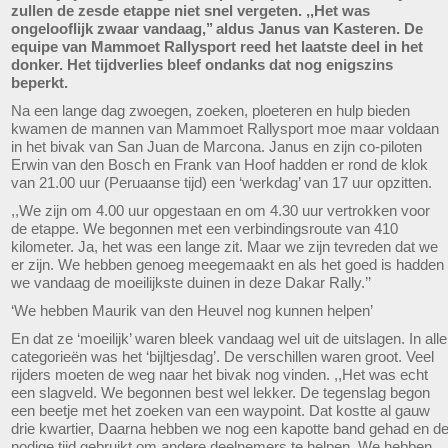
zullen de zesde etappe niet snel vergeten. ,,Het was
ongelooflijk zwaar vandaag,’’ aldus Janus van Kasteren. De
equipe van Mammoet Rallysport reed het laatste deel in het
donker. Het tijdverlies bleef ondanks dat nog enigszins
beperkt.
Na een lange dag zwoegen, zoeken, ploeteren en hulp bieden
kwamen de mannen van Mammoet Rallysport moe maar voldaan
in het bivak van San Juan de Marcona. Janus en zijn co-piloten
Erwin van den Bosch en Frank van Hoof hadden er rond de klok
van 21.00 uur (Peruaanse tijd) een ‘werkdag’ van 17 uur opzitten.
,,We zijn om 4.00 uur opgestaan en om 4.30 uur vertrokken voor
de etappe. We begonnen met een verbindingsroute van 410
kilometer. Ja, het was een lange zit. Maar we zijn tevreden dat we
er zijn. We hebben genoeg meegemaakt en als het goed is hadden
we vandaag de moeilijkste duinen in deze Dakar Rally.’’
‘We hebben Maurik van den Heuvel nog kunnen helpen’
En dat ze ‘moeilijk’ waren bleek vandaag wel uit de uitslagen. In alle
categorieën was het ‘bijltjesdag’. De verschillen waren groot. Veel
rijders moeten de weg naar het bivak nog vinden. ,,Het was echt
een slagveld. We begonnen best wel lekker. De tegenslag begon
een beetje met het zoeken van een waypoint. Dat kostte al gauw
drie kwartier, Daarna hebben we nog een kapotte band gehad en d
nodige tijd gebruikt om andere deelnemers te helpen. We hebben