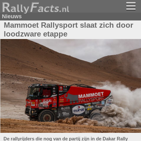
Nieuws
Mammoet Rallysport slaat zich door
loodzware etappe
De rallyrijders die nog van de partij zijn in de Dakar Rally