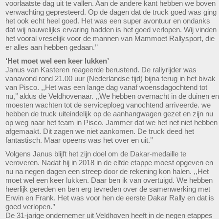
voorlaatste dag uit te vallen. Aan de andere kant hebben we boven
verwachting gepresteerd. Op de dagen dat de truck goed was ging
het ook echt heel goed. Het was een super avontuur en ondanks
dat wij nauwelijks ervaring hadden is het goed verlopen. Wij vinden
het vooral vreselijk voor de mannen van Mammoet Rallysport, die
er alles aan hebben gedaan.’’
‘Het moet wel een keer lukken’
Janus van Kasteren reageerde berustend. De rallyrijder was
vanavond rond 21.00 uur (Nederlandse tijd) bijna terug in het bivak
van Pisco. ,,Het was een lange dag vanaf woensdagochtend tot
nu,’’ aldus de Veldhovenaar. ,,We hebben overnacht in de duinen en
moesten wachten tot de serviceploeg vanochtend arriveerde. we
hebben de truck uiteindelijk op de aanhangwagen gezet en zijn nu
op weg naar het team in Pisco. Jammer dat we het net niet hebben
afgemaakt. Dit zagen we niet aankomen. De truck deed het
fantastisch. Maar opeens was het over en uit.’’
Volgens Janus blijft het zijn doel om de Dakar-medaille te
veroveren. Nadat hij in 2018 in de elfde etappe moest opgeven en
nu na negen dagen een streep door de rekening kon halen. ,,Het
moet wel een keer lukken. Daar ben ik van overtuigd. We hebben
heerlijk gereden en ben erg tevreden over de samenwerking met
Erwin en Frank. Het was voor hen de eerste Dakar Rally en dat is
goed verlopen.’’
De 31-jarige ondernemer uit Veldhoven heeft in de negen etappes