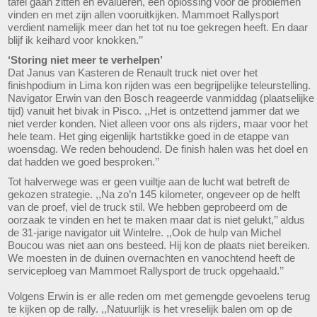
tafel gaan zitten en evalueren, een oplossing voor de problemen
vinden en met zijn allen vooruitkijken. Mammoet Rallysport
verdient namelijk meer dan het tot nu toe gekregen heeft. En daar
blijf ik keihard voor knokken.’’
‘Storing niet meer te verhelpen’
Dat Janus van Kasteren de Renault truck niet over het
finishpodium in Lima kon rijden was een begrijpelijke teleurstelling.
Navigator Erwin van den Bosch reageerde vanmiddag (plaatselijke
tijd) vanuit het bivak in Pisco. ,,Het is ontzettend jammer dat we
niet verder konden. Niet alleen voor ons als rijders, maar voor het
hele team. Het ging eigenlijk hartstikke goed in de etappe van
woensdag. We reden behoudend. De finish halen was het doel en
dat hadden we goed besproken.’’
Tot halverwege was er geen vuiltje aan de lucht wat betreft de
gekozen strategie. ,,Na zo’n 145 kilometer, ongeveer op de helft
van de proef, viel de truck stil. We hebben geprobeerd om de
oorzaak te vinden en het te maken maar dat is niet gelukt,’’ aldus
de 31-jarige navigator uit Wintelre. ,,Ook de hulp van Michel
Boucou was niet aan ons besteed. Hij kon de plaats niet bereiken.
We moesten in de duinen overnachten en vanochtend heeft de
serviceploeg van Mammoet Rallysport de truck opgehaald.’’
Volgens Erwin is er alle reden om met gemengde gevoelens terug
te kijken op de rally. ,,Natuurlijk is het vreselijk balen om op de