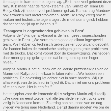
tien dagen te kampen met tegenslag. ,,Er is heel veel gebeurd deze
rally. Kijk maar naar de fabrieksteams van Kamaz en Team De
Rooy. Ook zij hebben veel problemen gehad. Kamaz zag Mardeev
ook stranden met motorproblemen. Team De Rooy kreeg ook te
maken met technische tegenslagen. Je moet soms geluk hebben
dat het net op tijd op te lossen is.’’
‘Teamgeest is ongeschonden gebleven in Peru’
Volgens de 48-jarige rallyfanaat is de ‘teamgeest’ ongeschonden
gebleven in Peru. ,,We vormen een goed op elkaar ingespeeld
team. We hebben op technisch gebied zeker vooruitgang geboekt.
We hadden buiten de motorische storingen geen grote problemen
met de trucks. Dat komt vooral door de koerswijziging. Wij hebben
daar meer grip op gekregen en dat brengt ons op een hoger
niveau.’’
Volgens Martin is het nu zaak om de laatste puzzelstukjes van de
Mammoet Rallysport in elkaar te laten vallen. ,,We hebben een
probleem. De oplossing ligt echter niet in onze handen. Wij zijn
afhankelijk van de technici in Tsjechië. Dat is niet om ons probleem
af te schuiven. Het is een feit.’’
Het strijdplan voor de komende tijd is volgens Martin vrij duidelijk.
,,We gaan nu eerst zorgen dat alle teamleden en de trucks weer
veilig in Nederland komen. Zaterdag aan het einde van de dag
vliegen we terug naar Nederland. De tijd daarna moeten we om de