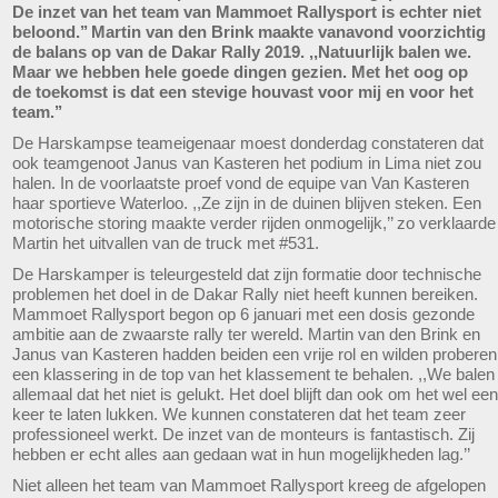
De inzet van het team van Mammoet Rallysport is echter niet
beloond.’’ Martin van den Brink maakte vanavond voorzichtig
de balans op van de Dakar Rally 2019. ,,Natuurlijk balen we.
Maar we hebben hele goede dingen gezien. Met het oog op
de toekomst is dat een stevige houvast voor mij en voor het
team.’’
De Harskampse teameigenaar moest donderdag constateren dat
ook teamgenoot Janus van Kasteren het podium in Lima niet zou
halen. In de voorlaatste proef vond de equipe van Van Kasteren
haar sportieve Waterloo. ,,Ze zijn in de duinen blijven steken. Een
motorische storing maakte verder rijden onmogelijk,’’ zo verklaarde
Martin het uitvallen van de truck met #531.
De Harskamper is teleurgesteld dat zijn formatie door technische
problemen het doel in de Dakar Rally niet heeft kunnen bereiken.
Mammoet Rallysport begon op 6 januari met een dosis gezonde
ambitie aan de zwaarste rally ter wereld. Martin van den Brink en
Janus van Kasteren hadden beiden een vrije rol en wilden proberen
een klassering in de top van het klassement te behalen. ,,We balen
allemaal dat het niet is gelukt. Het doel blijft dan ook om het wel een
keer te laten lukken. We kunnen constateren dat het team zeer
professioneel werkt. De inzet van de monteurs is fantastisch. Zij
hebben er echt alles aan gedaan wat in hun mogelijkheden lag.’’
Niet alleen het team van Mammoet Rallysport kreeg de afgelopen