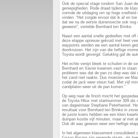
Ook de special stage rondom San Juan de
geniepigheden. Rode draad tijdens de kl
vormde de uitdaging om op hoge snelheid 
vinden. “Het zorgde ervoor dat ik af en t
dat we na de eerste duinensectie ook nog 
geweest”, vertelde Bernhard ten Brinke.
Naast een aantal snelle gedeeltes met off
deze etappe opnieuw gekruid met heel vee
waypoints werden we een aantal keren ge
doorkruisen. Het zijn van die heftige mom
Toyota wordt gevergd. Gelukkig gaf de aut
Het echte venijn bleek te schuilen in de sec
Bernhard en Xavier kwamen vast te staan 
probleem was dat de pan zo diep was dat d
het zand niet raakte. Dus moesten we Ma
zodat de jack weer steun had. Met vijf min
zandplaten weer uit de pan komen.”
Op weg naar de finish mocht het gaspedaa
de Toyota Hilux met startnummer 309 als 
van dagwinnaar Stephane Peterhansel. Het
resultaat voor Bernhard ten Brinke in zev
de juiste koers hebben we een klein kwartie
duinpan kostte vijf minuten, maar al met a
Ook dit was gewoon weer een heftige etap
In het algemeen klassement consolideert d
Gazoo Racing zijn negende plaats, als twe