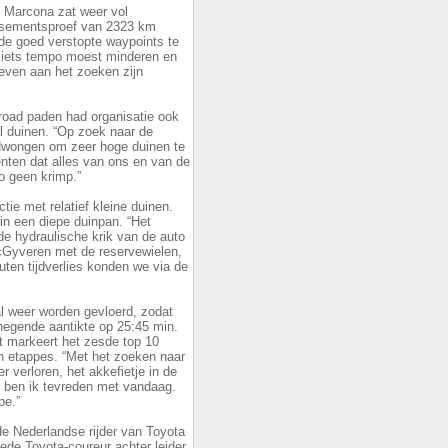
 Marcona zat weer vol
assementsproef van 2323 km
de goed verstopte waypoints te
oe iets tempo moest minderen en
even aan het zoeken zijn
 road paden had organisatie ook
l duinen. “Op zoek naar de
dwongen om zeer hoge duinen te
enten dat alles van ons en van de
o geen krimp.”
tie met relatief kleine duinen.
in een diepe duinpan. “Het
e hydraulische krik van de auto
cGyveren met de reservewielen,
uten tijdverlies konden we via de
l weer worden gevloerd, zodat
negende aantikte op 25:45 min.
 markeert het zesde top 10
en etappes. “Met het zoeken naar
r verloren, het akkefietje in de
l ben ik tevreden met vandaag.
pe.”
e Nederlandse rijder van Toyota
ede Toyota-coureur achter leider