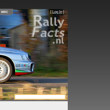
[
Log In
]