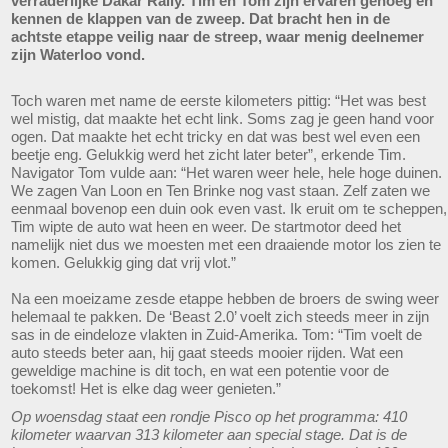
verraderlijke Dakar Rally. Tim en Tom zijn ervaren genoeg en
kennen de klappen van de zweep. Dat bracht hen in de
achtste etappe veilig naar de streep, waar menig deelnemer
zijn Waterloo vond.
Toch waren met name de eerste kilometers pittig: “Het was best
wel mistig, dat maakte het echt link. Soms zag je geen hand voor
ogen. Dat maakte het echt tricky en dat was best wel even een
beetje eng. Gelukkig werd het zicht later beter”, erkende Tim.
Navigator Tom vulde aan: “Het waren weer hele, hele hoge duinen.
We zagen Van Loon en Ten Brinke nog vast staan. Zelf zaten we
eenmaal bovenop een duin ook even vast. Ik eruit om te scheppen,
Tim wipte de auto wat heen en weer. De startmotor deed het
namelijk niet dus we moesten met een draaiende motor los zien te
komen. Gelukkig ging dat vrij vlot.”
Na een moeizame zesde etappe hebben de broers de swing weer
helemaal te pakken. De ‘Beast 2.0’ voelt zich steeds meer in zijn
sas in de eindeloze vlakten in Zuid-Amerika. Tom: “Tim voelt de
auto steeds beter aan, hij gaat steeds mooier rijden. Wat een
geweldige machine is dit toch, en wat een potentie voor de
toekomst! Het is elke dag weer genieten.”
Op woensdag staat een rondje Pisco op het programma: 410
kilometer waarvan 313 kilometer aan special stage. Dat is de