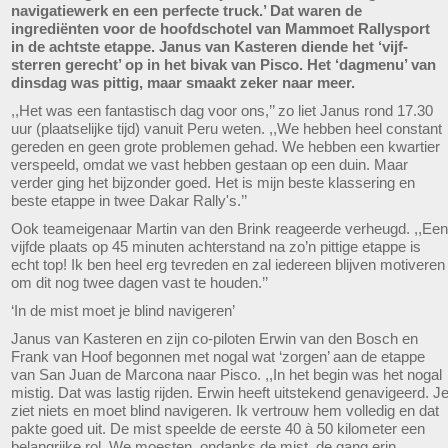
navigatiewerk en een perfecte truck.’ Dat waren de
ingrediënten voor de hoofdschotel van Mammoet Rallysport
in de achtste etappe. Janus van Kasteren diende het ‘vijf-
sterren gerecht’ op in het bivak van Pisco. Het ‘dagmenu’ van
dinsdag was pittig, maar smaakt zeker naar meer.
,,Het was een fantastisch dag voor ons,’’ zo liet Janus rond 17.30
uur (plaatselijke tijd) vanuit Peru weten. ,,We hebben heel constant
gereden en geen grote problemen gehad. We hebben een kwartier
verspeeld, omdat we vast hebben gestaan op een duin. Maar
verder ging het bijzonder goed. Het is mijn beste klassering en
beste etappe in twee Dakar Rally's.’’
Ook teameigenaar Martin van den Brink reageerde verheugd. ,,Een
vijfde plaats op 45 minuten achterstand na zo’n pittige etappe is
echt top! Ik ben heel erg tevreden en zal iedereen blijven motiveren
om dit nog twee dagen vast te houden.’’
‘In de mist moet je blind navigeren’
Janus van Kasteren en zijn co-piloten Erwin van den Bosch en
Frank van Hoof begonnen met nogal wat ‘zorgen’ aan de etappe
van San Juan de Marcona naar Pisco. ,,In het begin was het nogal
mistig. Dat was lastig rijden. Erwin heeft uitstekend genavigeerd. J
ziet niets en moet blind navigeren. Ik vertrouw hem volledig en dat
pakte goed uit. De mist speelde de eerste 40 à 50 kilometer een
belangrijke rol. We moesten, ondanks de mist, de gang erin