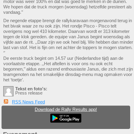
motor was weer 100% en dat was goed te merken in de duinen.
We hopen dat de truck morgen (woensdag) hetzelfde presteert als
vandaag.’’
De negende etappe brengt de rallykaravaan morgenavond terug in
het bivak waar ze nu ook zijn. Het rondje Pisco - Pisco telt
overigens nog wel 410 kilometer. Daarvan wordt er 313 kilometer
tegen de klok gereden. de equipe van Janus begint woensdag als
vijfde aan de rit. ,,Daar zijn we ook heel blij. We hebben dan minder
last van stof. Het is fijn om net achter de toppers te mogen starten.
‘’
De eerste truck begint om 14.57 uur (Nederlandse tijd) aan de
voorlaatste etappe. ,,Het aftellen is voor ons nu ook echt
begonnen,’’ aldus een razend enthousiaste Janus, die zich met zijn
teamgenoten na het smakelijke dinsdag-menu mag opmaken voor
het ‘toetje’.
Tekst en foto's:
Press release
RSS News Feed
Download de Rally Results app!