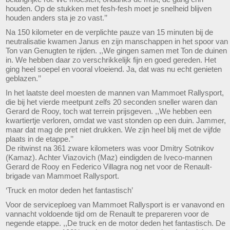
houden. Op de stukken met fesh-fesh moet je snelheid blijven
houden anders sta je zo vast.’’
Na 150 kilometer en de verplichte pauze van 15 minuten bij de
neutralisatie kwamen Janus en zijn manschappen in het spoor van
Ton van Genugten te rijden. ,,We gingen samen met Ton de duinen
in. We hebben daar zo verschrikkelijk fijn en goed gereden. Het
ging heel soepel en vooral vloeiend. Ja, dat was nu echt genieten
geblazen.’’
In het laatste deel moesten de mannen van Mammoet Rallysport,
die bij het vierde meetpunt zelfs 20 seconden sneller waren dan
Gerard de Rooy, toch wat terrein prijsgeven. ,,We hebben een
kwartiertje verloren, omdat we vast stonden op een duin. Jammer,
maar dat mag de pret niet drukken. We zijn heel blij met de vijfde
plaats in de etappe.’’
De ritwinst na 361 zware kilometers was voor Dmitry Sotnikov
(Kamaz). Achter Viazovich (Maz) eindigden de Iveco-mannen
Gerard de Rooy en Federico Villagra nog net voor de Renault-
brigade van Mammoet Rallysport.
‘Truck en motor deden het fantastisch’
Voor de serviceploeg van Mammoet Rallysport is er vanavond en
vannacht voldoende tijd om de Renault te prepareren voor de
negende etappe. ,,De truck en de motor deden het fantastisch. De