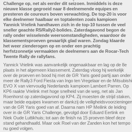
Challenge op, net als eerder dit seizoen. Inmiddels is deze
nieuwe klasse gegroeid naar 8 deelnemende equipes en
presteren de coureurs boven verwachting. De top-20 is voor
elke deelnemer haalbaar en toptalenten zoals kampioen
Yannick Vrielink handhaven zich in de top-10 tussen de veel
sneller geachte R5/Rally2-bolides. Zaterdagavond begon de
rally onder wisselende weersomstandigheden, waardoor de
klassementsproeven gevaarlijk glad waren. Zondag klaarde
het weer zienderogen op en onder een prachtig
herfstzonnetje vermaakten de deelnemers aan de Rocar-Tech
Twente Rally de rallyfans.
Yannick Vrielink was aanvankelijk ongenaakbaar en lag op de 8e
plaats in het algemeen klassement. Zaterdag vloog hij werkelijk
over de proeven en bood hij met de GR Yaris goed partij aan onder
meer de Rally3 Ford Fiesta van Ingo ten Vregelaar en de Mitsubishi
EVO X van viervoudig Nederlands kampioen Lambert Parren. Op
KP6 raakte Vrielink met hoge snelheid van de weg, net als Jan
Roenhorst op zaterdagavond op KP4. Zij moesten de strijd staken,
maar beide equipes kwamen er dankzij de veiligheidsvoorzieninge
van de GR Yaris goed van af. Daarna nam HP Meilink de leiding
over in de GR Yaris Challenge, gevolgd door Eduard Eertink en
Niek Oude Luttikhuis; tot aan de finish na 15 proeven bleef deze
stand gehandhaafd. Maar ook Roel van der Zanden kon het tempo
nu goed volgen.