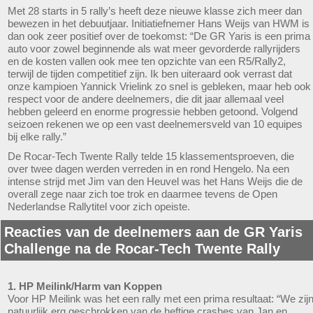
Met 28 starts in 5 rally’s heeft deze nieuwe klasse zich meer dan
bewezen in het debuutjaar. Initiatiefnemer Hans Weijs van HWM is
dan ook zeer positief over de toekomst: “De GR Yaris is een prima
auto voor zowel beginnende als wat meer gevorderde rallyrijders
en de kosten vallen ook mee ten opzichte van een R5/Rally2,
terwijl de tijden competitief zijn. Ik ben uiteraard ook verrast dat
onze kampioen Yannick Vrielink zo snel is gebleken, maar heb ook
respect voor de andere deelnemers, die dit jaar allemaal veel
hebben geleerd en enorme progressie hebben getoond. Volgend
seizoen rekenen we op een vast deelnemersveld van 10 equipes
bij elke rally.”
De Rocar-Tech Twente Rally telde 15 klassementsproeven, die
over twee dagen werden verreden in en rond Hengelo. Na een
intense strijd met Jim van den Heuvel was het Hans Weijs die de
overall zege naar zich toe trok en daarmee tevens de Open
Nederlandse Rallytitel voor zich opeiste.
Reacties van de deelnemers aan de GR Yaris
Challenge na de Rocar-Tech Twente Rally
1. HP Meilink/Harm van Koppen
Voor HP Meilink was het een rally met een prima resultaat: “We zij
natuurlijk erg geschrokken van de heftige crashes van Jan en