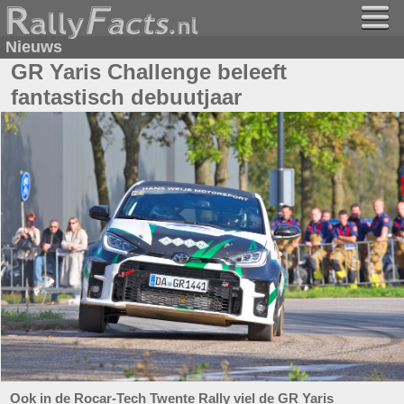
Nieuws
GR Yaris Challenge beleeft
fantastisch debuutjaar
Ook in de Rocar-Tech Twente Rally viel de GR Yaris