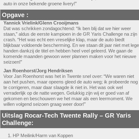
auto in onze bekende groene livery!”
Opgave :
Yannick Vrielink/Glenn Crooijmans
Dat was schrikken zondagochtend: “Ik ben blij dat we hier weer
staan,” aldus de eerste kampioen in de GR Yaris Challenge na zijn
crash. “Het was echt een vreselijke klap, maar de auto biedt
blijkbaar voldoende bescherming. En we staan dit jaar niet met lege
handen dankzij de titel en hebben heel veel geleerd. We gaan de
komende maanden gewoon weer plannen maken voor het nieuwe
seizoen!”
Jan Roenhorst/Jorg Hendriksen
Voor Jan Roenhorst was het in Twente snel over: “We waren niet
aan het pushen, maar opeens gleed de auto weg; ik probeerde nog
te corrigeren, maar daar slaagde ik niet in. Het was ook wel
verraderlijk op de natte wegen. Gelukkig zijn wij er goed van af
gekomen en beschouwen we het maar als een leermoment. We
willen volgend seizoen graag weer door!”
Uitslag Rocar-Tech Twente Rally – GR Yaris
Challenge:
HP Meilink/Harm van Koppen