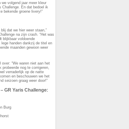
n we volgend jaar meer kleur
 Challenge. En dat bedoel ik
nze bekende groene livery!”
lij dat we hier weer staan,”
hallenge na zijn crash. “Het was
dt blijkbaar voldoende
 lege handen dankzij de titel en
omende maanden gewoon weer
 over: “We waren niet aan het
 probeerde nog te corrigeren,
el verraderlijk op de natte
gekomen en beschouwen we het
nd seizoen graag weer door!”
 – GR Yaris Challenge:
en Burg
ehorst