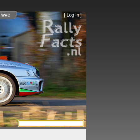
[
Log In
]