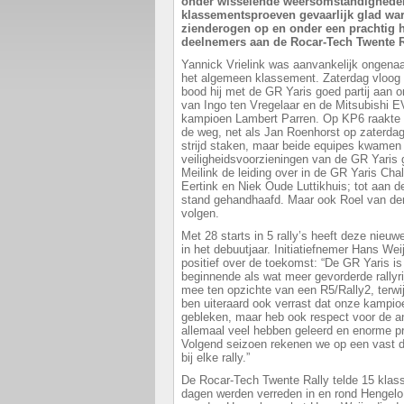
onder wisselende weersomstandighede
klassementsproeven gevaarlijk glad wa
zienderogen op en onder een prachtig 
deelnemers aan de Rocar-Tech Twente Ra
Yannick Vrielink was aanvankelijk ongenaa
het algemeen klassement. Zaterdag vloog h
bood hij met de GR Yaris goed partij aan 
van Ingo ten Vregelaar en de Mitsubishi 
kampioen Lambert Parren. Op KP6 raakte V
de weg, net als Jan Roenhorst op zaterda
strijd staken, maar beide equipes kwamen 
veiligheidsvoorzieningen van de GR Yaris
Meilink de leiding over in de GR Yaris Cha
Eertink en Niek Oude Luttikhuis; tot aan d
stand gehandhaafd. Maar ook Roel van de
volgen.
Met 28 starts in 5 rally’s heeft deze nie
in het debuutjaar. Initiatiefnemer Hans W
positief over de toekomst: “De GR Yaris i
beginnende als wat meer gevorderde rallyri
mee ten opzichte van een R5/Rally2, terwijl 
ben uiteraard ook verrast dat onze kampioe
gebleken, maar heb ook respect voor de an
allemaal veel hebben geleerd en enorme p
Volgend seizoen rekenen we op een vast 
bij elke rally.”
De Rocar-Tech Twente Rally telde 15 klas
dagen werden verreden in en rond Hengelo.