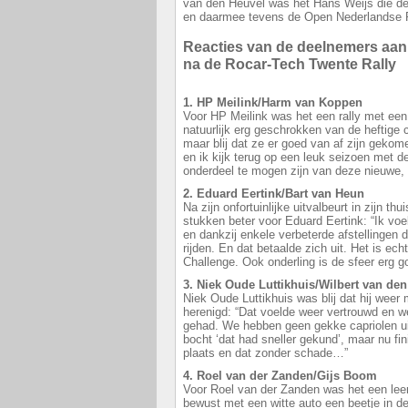
van den Heuvel was het Hans Weijs die de 
en daarmee tevens de Open Nederlandse Ral
Reacties van de deelnemers aan
na de Rocar-Tech Twente Rally
1. HP Meilink/Harm van Koppen
Voor HP Meilink was het een rally met een 
natuurlijk erg geschrokken van de heftige
maar blij dat ze er goed van af zijn gekom
en ik kijk terug op een leuk seizoen met 
onderdeel te mogen zijn van deze nieuwe,
2. Eduard Eertink/Bart van Heun
Na zijn onfortuinlijke uitvalbeurt in zijn thu
stukken beter voor Eduard Eertink: “Ik voe
en dankzij enkele verbeterde afstellingen 
rijden. En dat betaalde zich uit. Het is ech
Challenge. Ook onderling is de sfeer erg g
3. Niek Oude Luttikhuis/Wilbert van de
Niek Oude Luttikhuis was blij dat hij weer
herenigd: “Dat voelde weer vertrouwd en w
gehad. We hebben geen gekke capriolen u
bocht ‘dat had sneller gekund’, maar nu fi
plaats en dat zonder schade…”
4. Roel van der Zanden/Gijs Boom
Voor Roel van der Zanden was het een leer
bewust met een witte auto een beetje in de