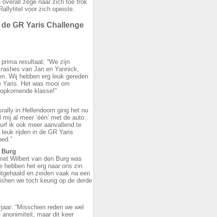
overall zege naar zich toe trok
lytitel voor zich opeiste.
 de GR Yaris Challenge
prima resultaat: “We zijn
 crashes van Jan en Yannick,
en. Wij hebben erg leuk gereden
de Yaris. Het was mooi om
 opkomende klasse!”
isrally in Hellendoorn ging het nu
l mij al meer ‘één’ met de auto
durf ik ook meer aanvallend te
t leuk rijden in de GR Yaris
oed.”
n Burg
 met Wilbert van den Burg was
e hebben het erg naar ons zin
itgehaald en zeiden vaak na een
nishen we toch keurig op de derde
jaar: “Misschien reden we wel
 anonimiteit, maar dit keer