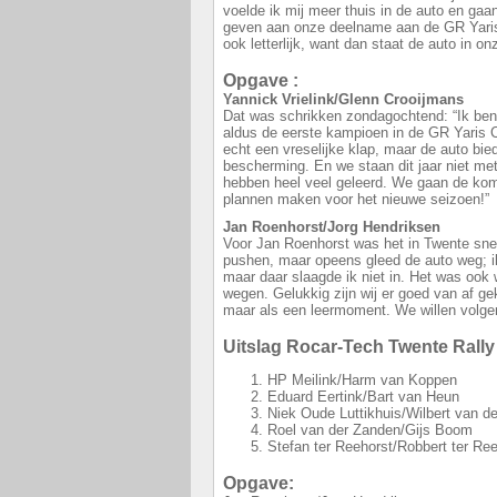
voelde ik mij meer thuis in de auto en gaa
geven aan onze deelname aan de GR Yaris
ook letterlijk, want dan staat de auto in o
Opgave :
Yannick Vrielink/Glenn Crooijmans
Dat was schrikken zondagochtend: “Ik ben b
aldus de eerste kampioen in de GR Yaris C
echt een vreselijke klap, maar de auto bie
bescherming. En we staan dit jaar niet met
hebben heel veel geleerd. We gaan de k
plannen maken voor het nieuwe seizoen!”
Jan Roenhorst/Jorg Hendriksen
Voor Jan Roenhorst was het in Twente snel
pushen, maar opeens gleed de auto weg; ik
maar daar slaagde ik niet in. Het was ook w
wegen. Gelukkig zijn wij er goed van af 
maar als een leermoment. We willen volge
Uitslag Rocar-Tech Twente Rally
HP Meilink/Harm van Koppen
Eduard Eertink/Bart van Heun
Niek Oude Luttikhuis/Wilbert van d
Roel van der Zanden/Gijs Boom
Stefan ter Reehorst/Robbert ter Re
Opgave: