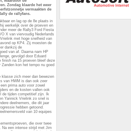
n, waardoor de
ren. Zondag klaarde het weer
herfstzonnetje vermaakten de
lly de rallyfans.
kbaar en lag op de 8e plaats in
ij werkelijk over de proeven en
onder meer de Rally3 Ford Fiesta
EVO X van viervoudig Nederlands
rielink met hoge snelheid van
gavond op KP4. Zij moesten de
er dankzij de
 goed van af. Daarna nam HP
llenge, gevolgd door Eduard
e finish na 15 proeven bleef deze
r Zanden kon het tempo nu goed
uwe klasse zich meer dan bewezen
eijs van HWM is dan ook zeer
s een prima auto voor zowel
jders en de kosten vallen ook
de tijden competitief zijn. Ik
n Yannick Vrielink zo snel is
dere deelnemers, die dit jaar
rogressie hebben getoond.
deelnemersveld van 10 equipes
sementsproeven, die over twee
 Na een intense strijd met Jim