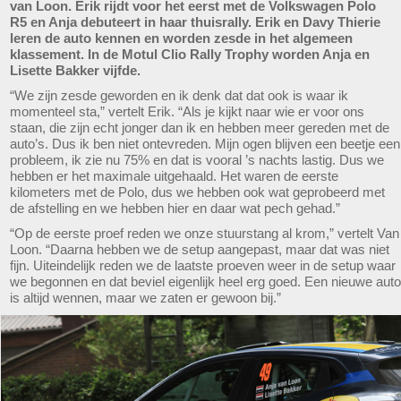
van Loon. Erik rijdt voor het eerst met de Volkswagen Polo
R5 en Anja debuteert in haar thuisrally. Erik en Davy Thierie
leren de auto kennen en worden zesde in het algemeen
klassement. In de Motul Clio Rally Trophy worden Anja en
Lisette Bakker vijfde.
“We zijn zesde geworden en ik denk dat dat ook is waar ik
momenteel sta,” vertelt Erik. “Als je kijkt naar wie er voor ons
staan, die zijn echt jonger dan ik en hebben meer gereden met de
auto’s. Dus ik ben niet ontevreden. Mijn ogen blijven een beetje een
probleem, ik zie nu 75% en dat is vooral ’s nachts lastig. Dus we
hebben er het maximale uitgehaald. Het waren de eerste
kilometers met de Polo, dus we hebben ook wat geprobeerd met
de afstelling en we hebben hier en daar wat pech gehad.”
“Op de eerste proef reden we onze stuurstang al krom,” vertelt Van
Loon. “Daarna hebben we de setup aangepast, maar dat was niet
fijn. Uiteindelijk reden we de laatste proeven weer in de setup waar
we begonnen en dat beviel eigenlijk heel erg goed. Een nieuwe auto
is altijd wennen, maar we zaten er gewoon bij.”