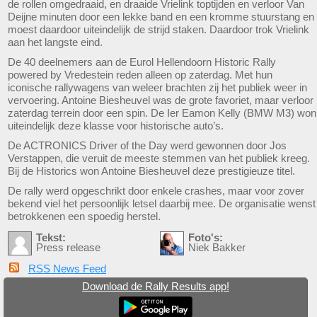
de rollen omgedraaid, en draaide Vrielink toptijden en verloor Van
Deijne minuten door een lekke band en een kromme stuurstang en
moest daardoor uiteindelijk de strijd staken. Daardoor trok Vrielink
aan het langste eind.
De 40 deelnemers aan de Eurol Hellendoorn Historic Rally
powered by Vredestein reden alleen op zaterdag. Met hun
iconische rallywagens van weleer brachten zij het publiek weer in
vervoering. Antoine Biesheuvel was de grote favoriet, maar verloor
zaterdag terrein door een spin. De Ier Eamon Kelly (BMW M3) won
uiteindelijk deze klasse voor historische auto’s.
De ACTRONICS Driver of the Day werd gewonnen door Jos
Verstappen, die veruit de meeste stemmen van het publiek kreeg.
Bij de Historics won Antoine Biesheuvel deze prestigieuze titel.
De rally werd opgeschrikt door enkele crashes, maar voor zover
bekend viel het persoonlijk letsel daarbij mee. De organisatie wenst
betrokkenen een spoedig herstel.
Tekst:
Foto's:
Press release
Niek Bakker
RSS News Feed
Download de Rally Results app!