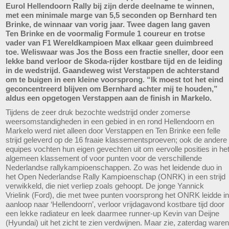
Eurol Hellendoorn Rally bij zijn derde deelname te winnen,
met een minimale marge van 5,5 seconden op Bernhard ten
Brinke, de winnaar van vorig jaar. Twee dagen lang gaven
Ten Brinke en de voormalig Formule 1 coureur en trotse
vader van F1 Wereldkampioen Max elkaar geen duimbreed
toe. Weliswaar was Jos the Boss een fractie sneller, door een
lekke band verloor de Skoda-rijder kostbare tijd en de leiding
in de wedstrijd. Gaandeweg wist Verstappen de achterstand
om te buigen in een kleine voorsprong. “Ik moest tot het eind
geconcentreerd blijven om Bernhard achter mij te houden,”
aldus een opgetogen Verstappen aan de finish in Markelo.
Tijdens de zeer druk bezochte wedstrijd onder zomerse
weersomstandigheden in een gebied in en rond Hellendoorn en
Markelo werd niet alleen door Verstappen en Ten Brinke een felle
strijd geleverd op de 16 fraaie klassementsproeven; ook de andere
equipes vochten hun eigen gevechten uit om eervolle posities in he
algemeen klassement of voor punten voor de verschillende
Nederlandse rallykampioenschappen. Zo was het leidende duo in
het Open Nederlandse Rally Kampioenschap (ONRK) in een strijd
verwikkeld, die niet verliep zoals gehoopt. De jonge Yannick
Vrielink (Ford), die met twee punten voorsprong het ONRK leidde in
aanloop naar ‘Hellendoorn’, verloor vrijdagavond kostbare tijd door
een lekke radiateur en leek daarmee runner-up Kevin van Deijne
(Hyundai) uit het zicht te zien verdwijnen. Maar zie, zaterdag waren