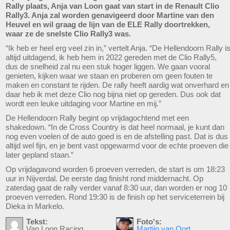
Rally plaats, Anja van Loon gaat van start in de Renault Clio
Rally3. Anja zal worden genavigeerd door Martine van den
Heuvel en wil graag de lijn van de ELE Rally doortrekken,
waar ze de snelste Clio Rally3 was.
“Ik heb er heel erg veel zin in,” vertelt Anja. “De Hellendoorn Rally i
altijd uitdagend, ik heb hem in 2022 gereden met de Clio Rally5,
dus de snelheid zal nu een stuk hoger liggen. We gaan vooral
genieten, kijken waar we staan en proberen om geen fouten te
maken en constant te rijden. De rally heeft aardig wat onverhard en
daar heb ik met deze Clio nog bijna niet op gereden. Dus ook dat
wordt een leuke uitdaging voor Martine en mij.”
De Hellendoorn Rally begint op vrijdagochtend met een
shakedown. “In de Cross Country is dat heel normaal, je kunt dan
nog even voelen of de auto goed is en de afstelling past. Dat is dus
altijd wel fijn, en je bent vast opgewarmd voor de echte proeven die
later gepland staan.”
Op vrijdagavond worden 6 proeven verreden, de start is om 18:23
uur in Nijverdal. De eerste dag finisht rond middernacht. Op
zaterdag gaat de rally verder vanaf 8:30 uur, dan worden er nog 10
proeven verreden. Rond 19:30 is de finish op het serviceterrein bij
Dieka in Markelo.
Tekst:
Foto's:
Van Loon Racing
Martijn van Oort