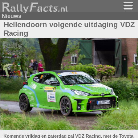
Nieuws
Hellendoorn volgende uitdaging VDZ
Racing
Komende vrijdag en zaterdag zal VDZ Racing, met de Toyota