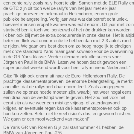
een echte rally zoals rally hoort te zijn. Samen met de ELE Rally en
de GTC zijn dit toch wel de rally’s van het jaar met elk jaar
prachtige proeven en helemaal in Hellendoorn, enorm grote
publieke belangstelling. Vorig jaar was wat dat betreft echt uniek,
hoeveel mensen eropaf kwamen was echt enorm. Dit jaar met zo’n
startveld ben ik toch wel benieuwd of het nóg drukker kan worden!
Ik ben ook blij met de extra concurrentie in onze klasse. Het is altijd
beter om flink wat concurrentie te hebben dan met 2-3 auto’s rond
te rijden. We gaan ons best doen om zo hoog mogelijk te eindigen
met onze standaard Yaris maar gaan sowieso voor de overwinning
in de GR Yaris klasse. Verder uiteraard ook alle succes voor
Jörgen en Paul in de BMW! Laten we hopen dat dit gewoon een
super positief weekend wordt voor heel rallyminnend Nederland. “
Gijs: “Ik kijk ook enorm uit naar de Eurol Hellendoorn Rally. De
prachtige klassementsproeven, de enorme belangstelling, je merkt
aan alles dat de rallysport daar enorm leeft. Zoals aangegeven
zullen we op onze hoede moeten zijn, waarbij het weer nogal eens
een draai aan de wedstrijd weet te geven. Het zou niet voor het
eerst zijn als we weer een mistige vrijdag- of zaterdagavond
krijgen, en eventuele regen kan de klassementsproeven ook op
hun kop zetten. Beter niet te veel risico’s dus, en gewoon finishen.
We gaan er een mooi weekend van maken!”
De Yaris GR van Roel en Gijs zal startnummer 41 hebben, de
BMW van Jörgen en Paul #76.