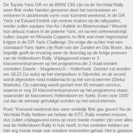
De Toyota Yaris GR en de BMW 130i zijn na de Vechtdal Rally
weer flink onder handen genomen door het serviceteam en
verkeren in uitstekende vorm voor komend weekend. In de GR
Yaris zal Eduard Eertink zijn rentree maken op de rallypaden,
verder zullen equipes Van As / Aaltink en Bloemendaal / Wissink
hun debuut maken in de potente Yaris, en na een oefenwedstrijd
zullen Jasper en Miranda Cuppens nu flink wat meer tegenstand
krijgen in de GR Yaris Challenge. De enige die echter met een
standaard-Yaris rijden zijn Roel van der Zanden en Gijs Boom, dus
hopelijk geeft de ervaring weer de doorslag op de listige proeven
van de Hellendoorn Rally. Vrijdagavond staan er 3
klassementsproeven op het programma die 2 maal worden
verreden: Daarle – Mageleresch – Hallerhoek. Gestart zal worden
om 18.23 (1e auto) op het startpodium in Nijverdal, en de avond
wordt afgesloten rond middernacht op het serviceterrein (Dieka
Markelo). Op zaterdag wordt gestart met 45 minuten service,
waarna er nog 10 klassementsproeven op het programma staan,
waaronder de klassiekers Hellendoorn en Ypelo. Even voor 1930
zal dan de winnaar gehuldigd worden op het serviceterrein.
Roel: “Komend weekend dus weer eindelijk flink gas geven! Na de
Vechtdal Rally hebben we helaas de GTC Rally moeten missen,
dus zullen vrijdagavond extra op onze hoede moeten zijn voor alles
wat de Hellendoorn Rally in huis heeft. In het verleden hebben we
hier erg mooie maar ook mindere momenten gehad. Het is gewoon