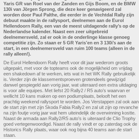
Yaris GR van Roel van der Zanden en Gijs Boom, en de BMW
130i van Jörgen Sprong, die deze keer genavigeerd zal
worden door Paul Palthe, die eerder in de Vechtdal Rally zijn
debuut maakte in de rallysport, deelnemen aan de Eurol
Hellendoorn Rally, een van de meest uitdagende rally’s op de
Nederlandse kalender. Naast een zeer uitgebreid
deelnemersveld, zal er ook in de onderlinge klasse genoeg
competitie zijn. Zo staan er 5 GR Yaris’en en 3 130i’s aan de
start, in een deelnemersveld van ruim 100 teams (alleen in de
rally alleen!).
De Eurol Hellendoorn Rally heeft voor dit jaar wederom groots
uitgepakt, met voor de topteams ook de mogelijkheid om vrijdag
een shakedown af te werken, iets wat in het WK Rally gebruikelijk
is. Verder zijn de klassementsproeven grotendeels gewijzigd
danwel gespiegeld aan vorig jaar, wat uiteraard een extra uitdaging
is voor alle equipes. Met liefst 20 Rally2 / R5 auto’s waarvan er
wellicht 10 kans maken op een podiumplaats, belooft het een
prachtig weekend rallysport te worden. Jos Verstappen zal ook aan
de start zijn met zijn Skoda Fabia Rally2 en zal uit zijn op revanche
na zijn foutje vorig jaar wat hem uiteindelijk de overwinning kostte.
Naast de armada aan Rally2/R5 auto’s is uiteraard de Clio Trophy
goed vertegenwoordigd. Naast de rally vindt er op zaterdag ook de
Historics Rally plaats, waar ook nog bijna 40 teams aan de start
staan.