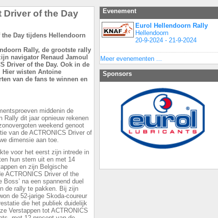
Evenement
 Driver of the Day
Eurol Hellendoorn Rally
Hellendoorn
20-9-2024 - 21-9-2024
ndoorn Rally, de grootste rally
zijn navigator Renaud Jamoul
Meer evenementen ...
 Driver of the Day. Ook in de
. Hier wisten Antoine
Sponsors
rten van de fans te winnen en
sementsproeven middenin de
n Rally dit jaar opnieuw rekenen
n zonovergoten weekend genoot
uctie van de ACTRONICS Driver of
uwe dimensie aan toe.
e voor het eerst zijn intrede in
hten hun stem uit en met 14
appen en zijn Belgische
 de ACTRONICS Driver of the
e Boss’ na een spannend duel
 de rally te pakken. Bij zijn
won de 52-jarige Skoda-coureur
atie die het publiek duidelijk
or ze Verstappen tot ACTRONICS
ats, met 12 procent van de