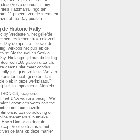
adese Volvo-coureur Tiffany
Niels Hatzmann. Ingo ten
n met 11 procent van de stemmen
ver of the Day-podium.
de Historic Rally
d by Vredestein, het geliefde
deelnemers kende, trok ook veel
e Day-competitie. Hoewel de
ing, verkoos het publiek de
toine Biesheuvel en Saskia
y. Na lange tijd aan de leiding
door een 180 graden-draai als
 ze daarna niet meer konden
rally juist juist zo leuk. We zijn
orkomsten heeft genoten. Dat
oie plek in onze werkplaats,”
ij het finishpodium in Markelo.
ACTRONICS, reageerde
in het DNA van ons bedrijf. We
rakter ervan een warm hart toe
petitie een succesvolle
a dimensie aan de beleving en
nline stemmers zijn unieke
t Erwin Doctor en door de
 cap. Voor de teams is het
ng van de fans op deze manier