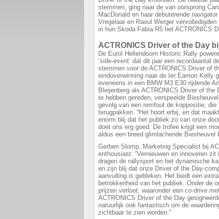
stemmen, ging naar de van oorsprong Can
MacDonald en haar debuterende navigator 
Vregelaar en Raoul Werger vervolledigde
in hun Skoda Fabia R5 het ACTRONICS Dri
ACTRONICS Driver of the Day bij 
De Eurol Hellendoorn Historic Rally powere
‘side-event’ dat dit jaar een recordaantal 
stemmen voor de ACTRONICS Driver of th
eindoverwinning naar de Ier Eamon Kelly g
eveneens in een BMW M3 E30 rijdende An
Bleijenberg als ACTRONICS Driver of the Da
te hebben gereden, verspeelde Biesheuvel 
gevolg van een remfout de koppositie, die
terugpakken. “Het hoort erbij, en dat maakt 
enorm blij dat het publiek zo van onze do
doet ons erg goed. De trofee krijgt een mo
aldus een breed glimlachende Biesheuvel b
Gerben Slomp, Marketing Specialist bij 
enthousiast: “Vernieuwen en innoveren zit 
dragen de rallysport en het dynamische ka
en zijn blij dat onze Driver of the Day-com
aanvulling is gebleken. Het biedt een extr
betrokkenheid van het publiek. Onder de o
prijzen verloot, waaronder een co-drive me
ACTRONICS Driver of the Day gesigneerde
natuurlijk ook fantastisch om de waarderi
zichtbaar te zien worden.”