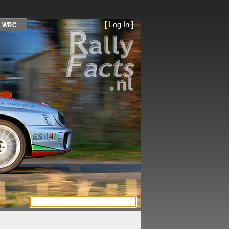
[
Log In
]