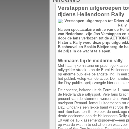
Verstappen uitgeroepen tot
tijdens Hellendoorn Rally
Na een spectaculaire editie van de Helle
van Nederland, zijn Jos Verstappen en 
door de fans verkozen tot de ACTRONICS
Historic Rally werd deze prijs uitgereikt
Biesheuvel en Saskia Bleijenberg de ha
de prijs in de wacht te slepen.
Winnaars bij de moderne rally
Met haar rijke historie en prachtige klas
rallygekke streek, kon de Eurol Hellendoor
op enorme publieke belangstelling. In ee
het publiek volop van de actie. De introd
the Day publieksprijs voegde hier een nie
Dit concept, bekend uit de Formule 1, maakt
de Nederlandse rallysport. Vele fans brac
procent van de stemmen werden Jos Verst
navigator Renaud Jamoul uitgeroepen tot
Day. Ondanks een lekke band wist ‘Jos th
met Bernhard ten Brinke ook de eindzege in
derde deelname aan de Hellendoorn Rally 
10 van de 16 klassementsproeven—een prest
op waarde wist in te schatten en waarvo
Driver of the Day kroonden. De tweede pla