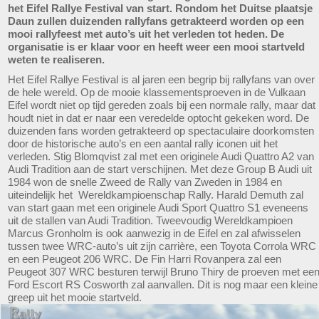
het Eifel Rallye Festival van start. Rondom het Duitse plaatsje
Daun zullen duizenden rallyfans getrakteerd worden op een
mooi rallyfeest met auto’s uit het verleden tot heden. De
organisatie is er klaar voor en heeft weer een mooi startveld
weten te realiseren.
Het Eifel Rallye Festival is al jaren een begrip bij rallyfans van over
de hele wereld. Op de mooie klassementsproeven in de Vulkaan
Eifel wordt niet op tijd gereden zoals bij een normale rally, maar dat
houdt niet in dat er naar een veredelde optocht gekeken word. De
duizenden fans worden getrakteerd op spectaculaire doorkomsten
door de historische auto’s en een aantal rally iconen uit het
verleden. Stig Blomqvist zal met een originele Audi Quattro A2 van
Audi Tradition aan de start verschijnen. Met deze Group B Audi uit
1984 won de snelle Zweed de Rally van Zweden in 1984 en
uiteindelijk het Wereldkampioenschap Rally. Harald Demuth zal
van start gaan met een originele Audi Sport Quattro S1 eveneens
uit de stallen van Audi Tradition. Tweevoudig Wereldkampioen
Marcus Gronholm is ook aanwezig in de Eifel en zal afwisselen
tussen twee WRC-auto’s uit zijn carrière, een Toyota Corrola WRC
en een Peugeot 206 WRC. De Fin Harri Rovanpera zal een
Peugeot 307 WRC besturen terwijl Bruno Thiry de proeven met ee
Ford Escort RS Cosworth zal aanvallen. Dit is nog maar een kleine
greep uit het mooie startveld.