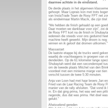
daarmee achtste in de eindstand.
De derde plaats in het algemeen klasseme
gehoopt. Maar Loprais kon met trots bogen 
van InstaTrade Team de Rooy FPT net zov
als eindwinnaar Martin Macík, die zijn titel
“We hebben de finish gehaald op een goede 
Daar moeten we dankbaar voor zijn”, zei 
de Rooy FPT kort na de finish in Shubayta
iedereen die steeds voor ons geduimd heef
machine heeft gewerkt. Mijn droom is nog
winnen en ik geloof dat dromen uitkomen.”
Massastart
De laatste etappe bij de trucks werd geke
waarbij de vrachtwagens in groepen van vier
denderden. Op de 61 kilometer lange specia
Shubaytah werd dat een secondenspel tuss
om de tweede plaats Mitchel van den Brink.
voordeel met een minieme marge van tien 
verschil tussen de twee 5:30 minuten.
Anja van Loon had met haar broers Jan e
Fried van de Laar Racing Team de Rooy F
manier van de rally afsluiten. “Dat vond ik
in. En dat ging prima, het was wel een pit
negende, dus dat was prima. Het doel was 
gelukt.”
Afwisselend gereden