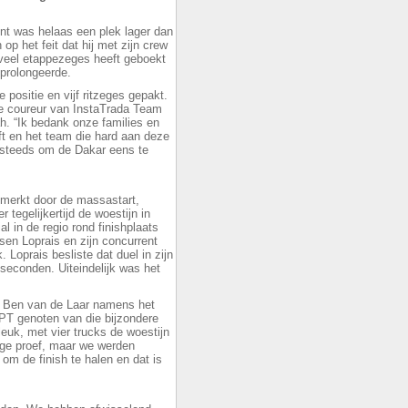
nt was helaas een plek lager dan
op het feit dat hij met zijn crew
eel etappezeges heeft geboekt
 prolongeerde.
positie en vijf ritzeges gepakt.
de coureur van InstaTrada Team
h. “Ik bedank onze families en
t en het team die hard aan deze
 steeds om de Dakar eens te
nmerkt door de massastart,
 tegelijkertijd de woestijn in
l in de regio rond finishplaats
en Loprais en zijn concurrent
 Loprais besliste dat duel in zijn
seconden. Uiteindelijk was het
n Ben van de Laar namens het
PT genoten van die bijzondere
 leuk, met vier trucks de woestijn
tige proef, maar we werden
om de finish te halen en dat is