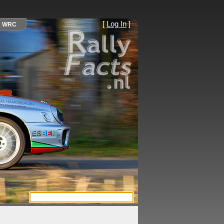
[
Log In
]