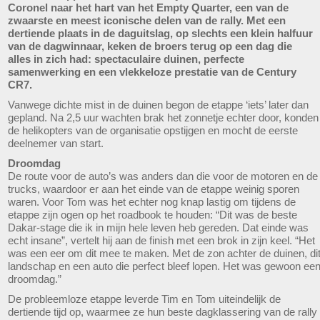
Coronel naar het hart van het Empty Quarter, een van de
zwaarste en meest iconische delen van de rally. Met een
dertiende plaats in de daguitslag, op slechts een klein halfuur
van de dagwinnaar, keken de broers terug op een dag die
alles in zich had: spectaculaire duinen, perfecte
samenwerking en een vlekkeloze prestatie van de Century
CR7.
Vanwege dichte mist in de duinen begon de etappe ‘iets’ later dan
gepland. Na 2,5 uur wachten brak het zonnetje echter door, konden
de helikopters van de organisatie opstijgen en mocht de eerste
deelnemer van start.
Droomdag
De route voor de auto’s was anders dan die voor de motoren en de
trucks, waardoor er aan het einde van de etappe weinig sporen
waren. Voor Tom was het echter nog knap lastig om tijdens de
etappe zijn ogen op het roadbook te houden: “Dit was de beste
Dakar-stage die ik in mijn hele leven heb gereden. Dat einde was
echt insane”, vertelt hij aan de finish met een brok in zijn keel. “Het
was een eer om dit mee te maken. Met de zon achter de duinen, di
landschap en een auto die perfect bleef lopen. Het was gewoon ee
droomdag.”
De probleemloze etappe leverde Tim en Tom uiteindelijk de
dertiende tijd op, waarmee ze hun beste dagklassering van de rally