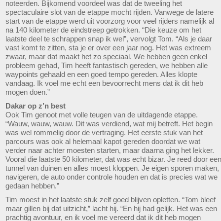
noteerden. Bijkomend voordeel was dat de tweeling het
spectaculaire slot van de etappe mocht rijden. Vanwege de latere
start van de etappe werd uit voorzorg voor veel rijders namelijk al
na 140 kilometer de eindstreep getrokken. “Die keuze om het
laatste deel te schrappen snap ik wel”, vervolgt Tom. “Als je daar
vast komt te zitten, sta je er over een jaar nog. Het was extreem
zwaar, maar dat maakt het zo speciaal. We hebben geen enkel
probleem gehad, Tim heeft fantastisch gereden, we hebben alle
waypoints gehaald en een goed tempo gereden. Alles klopte
vandaag. Ik voel me echt een bevoorrecht mens dat ik dit heb
mogen doen.”
Dakar op z’n best
Ook Tim genoot met volle teugen van de uitdagende etappe.
“Wauw, wauw, wauw. Dit was verdiend, wat mij betreft. Het begin
was wel rommelig door de vertraging. Het eerste stuk van het
parcours was ook al helemaal kapot gereden doordat we wat
verder naar achter moesten starten, maar daarna ging het lekker.
Vooral die laatste 50 kilometer, dat was echt bizar. Je reed door ee
tunnel van duinen en alles moest kloppen. Je eigen sporen maken,
navigeren, de auto onder controle houden en dat is precies wat we
gedaan hebben.”
Tim moest in het laatste stuk zelf goed blijven opletten. “Tom bleef
maar gillen bij dat uitzicht,” lacht hij. “En hij had gelijk. Het was een
prachtig avontuur, en ik voel me vereerd dat ik dit heb mogen