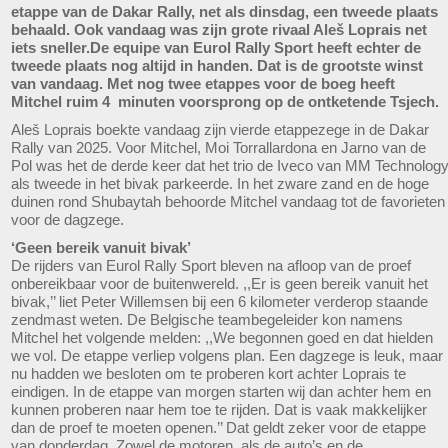
etappe van de Dakar Rally, net als dinsdag, een tweede plaats
behaald. Ook vandaag was zijn grote rivaal Aleš Loprais net
iets sneller.De equipe van Eurol Rally Sport heeft echter de
tweede plaats nog altijd in handen. Dat is de grootste winst
van vandaag. Met nog twee etappes voor de boeg heeft
Mitchel ruim 4 minuten voorsprong op de ontketende Tsjech.
Aleš Loprais boekte vandaag zijn vierde etappezege in de Dakar
Rally van 2025. Voor Mitchel, Moi Torrallardona en Jarno van de
Pol was het de derde keer dat het trio de Iveco van MM Technolog
als tweede in het bivak parkeerde. In het zware zand en de hoge
duinen rond Shubaytah behoorde Mitchel vandaag tot de favorieten
voor de dagzege.
‘Geen bereik vanuit bivak’
De rijders van Eurol Rally Sport bleven na afloop van de proef
onbereikbaar voor de buitenwereld. ,,Er is geen bereik vanuit het
bivak,’’ liet Peter Willemsen bij een 6 kilometer verderop staande
zendmast weten. De Belgische teambegeleider kon namens
Mitchel het volgende melden: ,,We begonnen goed en dat hielden
we vol. De etappe verliep volgens plan. Een dagzege is leuk, maar
nu hadden we besloten om te proberen kort achter Loprais te
eindigen. In de etappe van morgen starten wij dan achter hem en
kunnen proberen naar hem toe te rijden. Dat is vaak makkelijker
dan de proef te moeten openen.’’ Dat geldt zeker voor de etappe
van donderdag. Zowel de motoren, als de auto’s en de