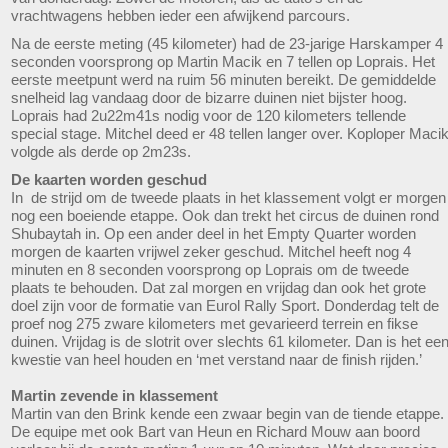
vrachtwagens hebben ieder een afwijkend parcours.
Na de eerste meting (45 kilometer) had de 23-jarige Harskamper 4
seconden voorsprong op Martin Macik en 7 tellen op Loprais. Het
eerste meetpunt werd na ruim 56 minuten bereikt. De gemiddelde
snelheid lag vandaag door de bizarre duinen niet bijster hoog.
Loprais had 2u22m41s nodig voor de 120 kilometers tellende
special stage. Mitchel deed er 48 tellen langer over. Koploper Maci
volgde als derde op 2m23s.
De kaarten worden geschud
In de strijd om de tweede plaats in het klassement volgt er morgen
nog een boeiende etappe. Ook dan trekt het circus de duinen rond
Shubaytah in. Op een ander deel in het Empty Quarter worden
morgen de kaarten vrijwel zeker geschud. Mitchel heeft nog 4
minuten en 8 seconden voorsprong op Loprais om de tweede
plaats te behouden. Dat zal morgen en vrijdag dan ook het grote
doel zijn voor de formatie van Eurol Rally Sport. Donderdag telt de
proef nog 275 zware kilometers met gevarieerd terrein en fikse
duinen. Vrijdag is de slotrit over slechts 61 kilometer. Dan is het ee
kwestie van heel houden en ‘met verstand naar de finish rijden.’
Martin zevende in klassement
Martin van den Brink kende een zwaar begin van de tiende etappe.
De equipe met ook Bart van Heun en Richard Mouw aan boord