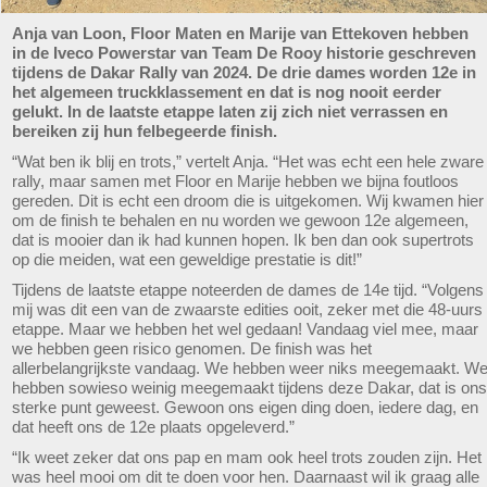
Anja van Loon, Floor Maten en Marije van Ettekoven hebben
in de Iveco Powerstar van Team De Rooy historie geschreven
tijdens de Dakar Rally van 2024. De drie dames worden 12e in
het algemeen truckklassement en dat is nog nooit eerder
gelukt. In de laatste etappe laten zij zich niet verrassen en
bereiken zij hun felbegeerde finish.
“Wat ben ik blij en trots,” vertelt Anja. “Het was echt een hele zware
rally, maar samen met Floor en Marije hebben we bijna foutloos
gereden. Dit is echt een droom die is uitgekomen. Wij kwamen hier
om de finish te behalen en nu worden we gewoon 12e algemeen,
dat is mooier dan ik had kunnen hopen. Ik ben dan ook supertrots
op die meiden, wat een geweldige prestatie is dit!”
Tijdens de laatste etappe noteerden de dames de 14e tijd. “Volgens
mij was dit een van de zwaarste edities ooit, zeker met die 48-uurs
etappe. Maar we hebben het wel gedaan! Vandaag viel mee, maar
we hebben geen risico genomen. De finish was het
allerbelangrijkste vandaag. We hebben weer niks meegemaakt. W
hebben sowieso weinig meegemaakt tijdens deze Dakar, dat is ons
sterke punt geweest. Gewoon ons eigen ding doen, iedere dag, en
dat heeft ons de 12e plaats opgeleverd.”
“Ik weet zeker dat ons pap en mam ook heel trots zouden zijn. Het
was heel mooi om dit te doen voor hen. Daarnaast wil ik graag alle