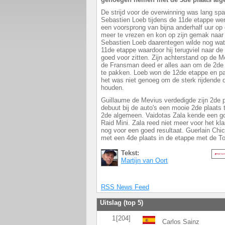
De strijd voor de overwinning was lang sp
Sebastien Loeb tijdens de 11de etappe werd
een voorsprong van bijna anderhalf uur op
meer te vrezen en kon op zijn gemak naar d
Sebastien Loeb daarentegen wilde nog wa
11de etappe waardoor hij terugviel naar de
goed voor zitten. Zijn achterstand op de
de Fransman deed er alles aan om de 2de 
te pakken. Loeb won de 12de etappe en pa
het was niet genoeg om de sterk rijdende 
houden.
Guillaume de Mevius verdedigde zijn 2de pl
debuut bij de auto's een mooie 2de plaats 
2de algemeen. Vaidotas Zala kende een g
Raid Mini. Zala reed niet meer voor het k
nog voor een goed resultaat. Guerlain Chich
met een 4de plaats in de etappe met de 
Tekst:
Martijn van Oort
RSS News Feed
Uitslag (top 5)
1
[204]
Carlos Sainz