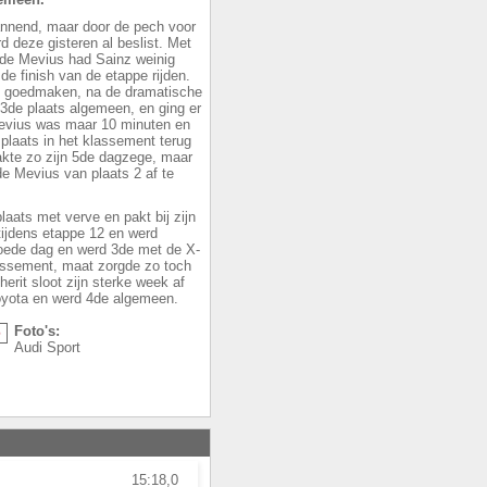
annend, maar door de pech voor
 deze gisteren al beslist. Met
 de Mevius had Sainz weinig
e finish van de etappe rijden.
t goedmaken, na de dramatische
 3de plaats algemeen, en ging er
 Mevius was maar 10 minuten en
plaats in het klassement terug
kte zo zijn 5de dagzege, maar
de Mevius van plaats 2 af te
aats met verve en pakt bij zijn
tijdens etappe 12 en werd
oede dag en werd 3de met de X-
lassement, maat zorgde zo toch
erit sloot zijn sterke week af
Toyota en werd 4de algemeen.
Foto's:
Audi Sport
15:18,0