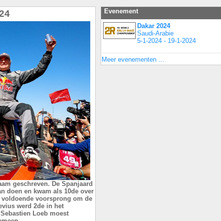
Evenement
024
Dakar 2024
Saudi-Arabie
5-1-2024 - 19-1-2024
Meer evenementen ...
naam geschreven. De Spanjaard
aan doen en kwam als 10de over
ad voldoende voorsprong om de
evius werd 2de in het
 Sebastien Loeb moest
emeen.