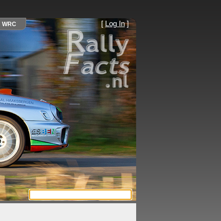
[
Log In
]