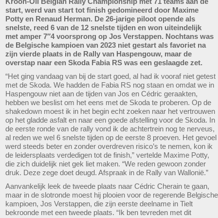
Kroon-Oil Belgian Rally Championship met 71 teams aan de
start, werd van start tot finish gedomineerd door Maxime
Potty en Renaud Herman. De 26-jarige piloot opende als
snelste, reed 6 van de 12 snelste tijden en won uiteindelijk
met amper 7″4 voorsprong op Jos Verstappen. Nochtans was
de Belgische kampioen van 2023 niet gestart als favoriet na
zijn vierde plaats in de Rally van Haspengouw, maar de
overstap naar een Skoda Fabia RS was een geslaagde zet.
“Het ging vandaag van bij de start goed, al had ik vooraf niet getest
met de Skoda. We hadden de Fabia RS nog staan en omdat we in
Haspengouw niet aan de tijden van Jos en Cédric geraakten,
hebben we beslist om het eens met de Skoda te proberen. Op de
shakedown moest ik in het begin echt zoeken naar het vertrouwen
op het gladde asfalt en naar een goede afstelling voor de Skoda. In
de eerste ronde van de rally vond ik de achtertrein nog te nerveus,
al reden we wel 6 snelste tijden op de eerste 8 proeven. Het gevoel
werd steeds beter en zonder overdreven risico’s te nemen, kon ik
de leidersplaats verdedigen tot de finish,” vertelde Maxime Potty,
die zich duidelijk niet gek liet maken. “We reden gewoon zonder
druk. Deze zege doet deugd. Afspraak in de Rally van Wallonië.”
Aanvankelijk leek de tweede plaats naar Cédric Cherain te gaan,
maar in de slotronde moest hij plooien voor de regerende Belgische
kampioen, Jos Verstappen, die zijn eerste deelname in Tielt
bekroonde met een tweede plaats. “Ik ben tevreden met dit