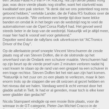
een Skoda Fabia RS van PTR Racing. Na zijn derde plaats vorig
jaar, was deze vierde plaats nog straffer, want het startveld was
kwalitatief een pak sterker. “Ik denk dat we ons potentieel nog eens
getoond hebben,” vertelde Lander, die de Fabia RS foutloos over de
proeven stuurde. “We verloren een beetje tijd door twee lekke
banden en omdat ik in het begin van de wedstrijd nog te veel de
automatismen van de Opel Corsa Rally4 had. Het gevoel werd
steeds beter in de loop van de wedstrijd. Natuurlijk wil je altijd meer,
maar hier had ik vooraf wel voor getekend.”
Depotter werd door de rallyfans ook uitverkozen tot “ACTronics
Driver of the Day”.
Op de allerlaatste proef snoepte Vincent Verschueren de zesde
plaats nog af van Steven Dolfen, die in de slotronde op het
onverhard van de Ondank een schuiver maakte. Verschueren had
op zijn beurt op de vierde proef ruim 2 minuten verloren nadat hij
vast kwam te staan op de rand van een greppel na een schuiver in
een trage rechtse. Steven Dolfen liet het niet aan zijn hart komen.
“Natuurlijk is het zuur om zo een plaats te verliezen, maar ik ben
enorm trots op de stappen die we dit seizoen al gezet hebben en
het niveau dat we halen. Vandaag werd ik echt verrast door het
gladde asfalt in Tielt. Ik had er al gereden, maar toch is elke keer
weer gladder dan gedacht!”
Nicola Stampaert eindigde op een mooie 8ste plaats, voor de
winnaar in de GT-categorie, Pieter-Jan Michiel Cracco in de