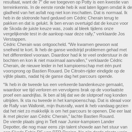
resultaat, want de 7″ die we toegeven op Potty is een kwestie van
terreinkennis. In de eerste ronde heb ik wat laten liggen omdat ik de
gladheid van het asfalt nog niet kon inschatten. Dat is normaal. Ik
heb in de slotronde hard geduwd om Cédric Cherain terug te
pakken en dat is gelukt. Ik ben ervan overtuigd dat de keuze voor
de Skoda de juiste keuze was, zoals al bleek tijdens onze
vergelijkende test in de aanloop naar deze rally,” verklaarde Jos
Verstappen.
Cédric Cherain was ontgoocheld. “We kwamen gewoon wat
snelheid te kort. Ik heb de ganse wedstrijd problemen gehad met
het differentieel vooraan. Daardoor had ik te veel onderstuur in de
bochten en kon ik niet maximaal aanvallen,” verklaarde Cédric
Cherain, de nieuwe leider in het kampioenschap met één punt
voorsprong op Bastien Rouard. De Citroën-rijder eindigde op de
vijfde plaats, nadat hij de ganse dag het parcours opende.
“Ik heb in de tweede lus een verkeerde bandenkeuze gemaakt,
waardoor we tijd verloren en vervolgens brak op de voorlaatste
proef een aandrijfas. Ik ben al blij dat we de slotproef nog konden
uitrijden. Ik sta nu tweede in het kampioenschap. Dat is ideaal voor
de Rally van Wallonië, mijn thuisrally, want ik heb vandaag gezien
dat het niet zo makkelijk is om het parcours te openen. Die eer laat
ik met plezier aan Cédric Cherain,” lachte Bastien Rouard.
De vierde plaats ging in Tielt naar Junior-kampioen Lander
Depotter, die nog maar eens zijn talent showde aan het stuur van