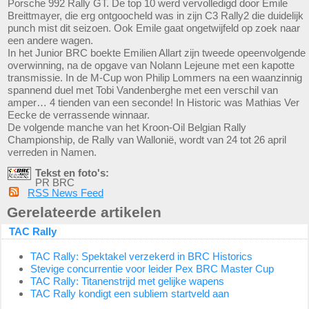
Porsche 992 Rally GT. De top 10 werd vervolledigd door Emile
Breittmayer, die erg ontgoocheld was in zijn C3 Rally2 die duidelijk
punch mist dit seizoen. Ook Emile gaat ongetwijfeld op zoek naar
een andere wagen.
In het Junior BRC boekte Emilien Allart zijn tweede opeenvolgende
overwinning, na de opgave van Nolann Lejeune met een kapotte
transmissie. In de M-Cup won Philip Lommers na een waanzinnig
spannend duel met Tobi Vandenberghe met een verschil van
amper… 4 tienden van een seconde! In Historic was Mathias Ver
Eecke de verrassende winnaar.
De volgende manche van het Kroon-Oil Belgian Rally
Championship, de Rally van Wallonië, wordt van 24 tot 26 april
verreden in Namen.
Tekst en foto's:
PR BRC
RSS News Feed
Gerelateerde artikelen
TAC Rally
TAC Rally: Spektakel verzekerd in BRC Historics
Stevige concurrentie voor leider Pex BRC Master Cup
TAC Rally: Titanenstrijd met gelijke wapens
TAC Rally kondigt een subliem startveld aan