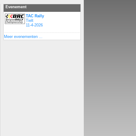
Evenement
TAC Rally
Tielt
11-4-2026
Meer evenementen ...