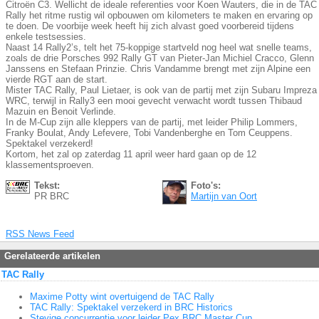
Citroën C3. Wellicht de ideale referenties voor Koen Wauters, die in de TAC
Rally het ritme rustig wil opbouwen om kilometers te maken en ervaring op
te doen. De voorbije week heeft hij zich alvast goed voorbereid tijdens
enkele testsessies.
Naast 14 Rally2’s, telt het 75-koppige startveld nog heel wat snelle teams,
zoals de drie Porsches 992 Rally GT van Pieter-Jan Michiel Cracco, Glenn
Janssens en Stefaan Prinzie. Chris Vandamme brengt met zijn Alpine een
vierde RGT aan de start.
Mister TAC Rally, Paul Lietaer, is ook van de partij met zijn Subaru Impreza
WRC, terwijl in Rally3 een mooi gevecht verwacht wordt tussen Thibaud
Mazuin en Benoit Verlinde.
In de M-Cup zijn alle kleppers van de partij, met leider Philip Lommers,
Franky Boulat, Andy Lefevere, Tobi Vandenberghe en Tom Ceuppens.
Spektakel verzekerd!
Kortom, het zal op zaterdag 11 april weer hard gaan op de 12
klassementsproeven.
Tekst:
Foto's:
PR BRC
Martijn van Oort
RSS News Feed
Gerelateerde artikelen
TAC Rally
Maxime Potty wint overtuigend de TAC Rally
TAC Rally: Spektakel verzekerd in BRC Historics
Stevige concurrentie voor leider Pex BRC Master Cup