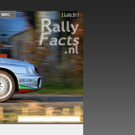
[
Log In
]