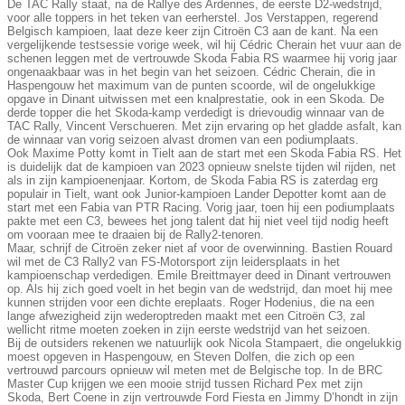
De TAC Rally staat, na de Rallye des Ardennes, de eerste D2-wedstrijd,
voor alle toppers in het teken van eerherstel. Jos Verstappen, regerend
Belgisch kampioen, laat deze keer zijn Citroën C3 aan de kant. Na een
vergelijkende testsessie vorige week, wil hij Cédric Cherain het vuur aan de
schenen leggen met de vertrouwde Skoda Fabia RS waarmee hij vorig jaar
ongenaakbaar was in het begin van het seizoen. Cédric Cherain, die in
Haspengouw het maximum van de punten scoorde, wil de ongelukkige
opgave in Dinant uitwissen met een knalprestatie, ook in een Skoda. De
derde topper die het Skoda-kamp verdedigt is drievoudig winnaar van de
TAC Rally, Vincent Verschueren. Met zijn ervaring op het gladde asfalt, kan
de winnaar van vorig seizoen alvast dromen van een podiumplaats.
Ook Maxime Potty komt in Tielt aan de start met een Skoda Fabia RS. Het
is duidelijk dat de kampioen van 2023 opnieuw snelste tijden wil rijden, net
als in zijn kampioenenjaar. Kortom, de Skoda Fabia RS is zaterdag erg
populair in Tielt, want ook Junior-kampioen Lander Depotter komt aan de
start met een Fabia van PTR Racing. Vorig jaar, toen hij een podiumplaats
pakte met een C3, bewees het jong talent dat hij niet veel tijd nodig heeft
om vooraan mee te draaien bij de Rally2-tenoren.
Maar, schrijf de Citroën zeker niet af voor de overwinning. Bastien Rouard
wil met de C3 Rally2 van FS-Motorsport zijn leidersplaats in het
kampioenschap verdedigen. Emile Breittmayer deed in Dinant vertrouwen
op. Als hij zich goed voelt in het begin van de wedstrijd, dan moet hij mee
kunnen strijden voor een dichte ereplaats. Roger Hodenius, die na een
lange afwezigheid zijn wederoptreden maakt met een Citroën C3, zal
wellicht ritme moeten zoeken in zijn eerste wedstrijd van het seizoen.
Bij de outsiders rekenen we natuurlijk ook Nicola Stampaert, die ongelukkig
moest opgeven in Haspengouw, en Steven Dolfen, die zich op een
vertrouwd parcours opnieuw wil meten met de Belgische top. In de BRC
Master Cup krijgen we een mooie strijd tussen Richard Pex met zijn
Skoda, Bert Coene in zijn vertrouwde Ford Fiesta en Jimmy D’hondt in zijn