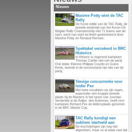
Nieuws
Maxime Potty wint de TAC
Rally
De 51ste editie van de TAC Rally, de
tweede wedstrijd van het Kroon-Oil
Belgian Rally Championship met 71 teams aan de
start, werd van start tot finish gedomineerd door
Maxime Potty en Renaud Herman.
Spektakel verzekerd in BRC
Historics
In Historic is regerend kampioen
Thomas Carlier niet van de partij.
Ook leider Etienne-Philippe Courtin en Guino
Kenis, tweede in de tussenstand zijn niet van de
partij.
Stevige concurrentie voor
leider Pex
Met twee resultaten op zijn naam,
waaronder een knappe tweede
plaats bij de Masters in het spoor van Jourdan
Serderidis in de Rallye des Ardennes, heeft vice-
kampioen Richard Pex de leidersplaats genomen
in de BRC Master Cup.
TAC Rally kondigt een
subliem startveld aan
De inschrijvingen zijn nog niet
afgesloten, maar nu al staat vast dat