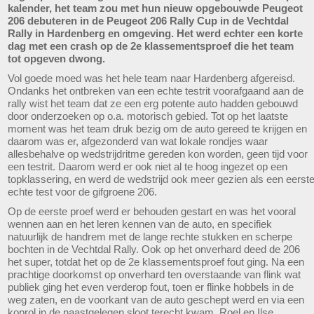
kalender, het team zou met hun nieuw opgebouwde Peugeot
206 debuteren in de Peugeot 206 Rally Cup in de Vechtdal
Rally in Hardenberg en omgeving. Het werd echter een korte
dag met een crash op de 2e klassementsproef die het team
tot opgeven dwong.
Vol goede moed was het hele team naar Hardenberg afgereisd.
Ondanks het ontbreken van een echte testrit voorafgaand aan de
rally wist het team dat ze een erg potente auto hadden gebouwd
door onderzoeken op o.a. motorisch gebied. Tot op het laatste
moment was het team druk bezig om de auto gereed te krijgen en
daarom was er, afgezonderd van wat lokale rondjes waar
allesbehalve op wedstrijdritme gereden kon worden, geen tijd voor
een testrit. Daarom werd er ook niet al te hoog ingezet op een
topklassering, en werd de wedstrijd ook meer gezien als een eerst
echte test voor de gifgroene 206.
Op de eerste proef werd er behouden gestart en was het vooral
wennen aan en het leren kennen van de auto, en specifiek
natuurlijk de handrem met de lange rechte stukken en scherpe
bochten in de Vechtdal Rally. Ook op het onverhard deed de 206
het super, totdat het op de 2e klassementsproef fout ging. Na een
prachtige doorkomst op onverhard ten overstaande van flink wat
publiek ging het even verderop fout, toen er flinke hobbels in de
weg zaten, en de voorkant van de auto geschept werd en via een
koprol in de naastgelegen sloot terecht kwam. Roel en Ilse