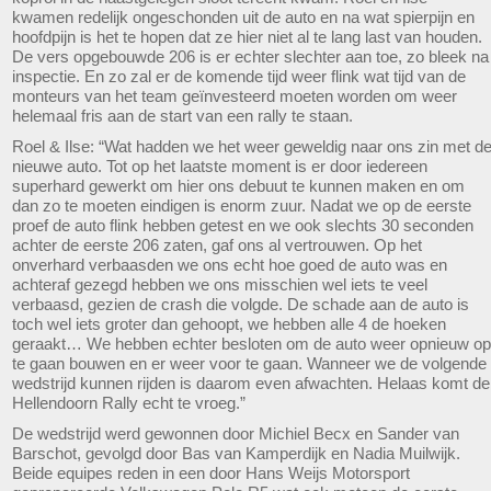
kwamen redelijk ongeschonden uit de auto en na wat spierpijn en
hoofdpijn is het te hopen dat ze hier niet al te lang last van houden.
De vers opgebouwde 206 is er echter slechter aan toe, zo bleek na
inspectie. En zo zal er de komende tijd weer flink wat tijd van de
monteurs van het team geïnvesteerd moeten worden om weer
helemaal fris aan de start van een rally te staan.
Roel & Ilse: “Wat hadden we het weer geweldig naar ons zin met d
nieuwe auto. Tot op het laatste moment is er door iedereen
superhard gewerkt om hier ons debuut te kunnen maken en om
dan zo te moeten eindigen is enorm zuur. Nadat we op de eerste
proef de auto flink hebben getest en we ook slechts 30 seconden
achter de eerste 206 zaten, gaf ons al vertrouwen. Op het
onverhard verbaasden we ons echt hoe goed de auto was en
achteraf gezegd hebben we ons misschien wel iets te veel
verbaasd, gezien de crash die volgde. De schade aan de auto is
toch wel iets groter dan gehoopt, we hebben alle 4 de hoeken
geraakt… We hebben echter besloten om de auto weer opnieuw op
te gaan bouwen en er weer voor te gaan. Wanneer we de volgende
wedstrijd kunnen rijden is daarom even afwachten. Helaas komt de
Hellendoorn Rally echt te vroeg.”
De wedstrijd werd gewonnen door Michiel Becx en Sander van
Barschot, gevolgd door Bas van Kamperdijk en Nadia Muilwijk.
Beide equipes reden in een door Hans Weijs Motorsport