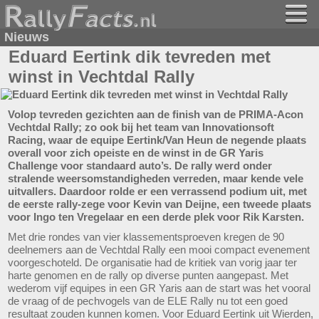
Nieuws
Eduard Eertink dik tevreden met
winst in Vechtdal Rally
Volop tevreden gezichten aan de finish van de PRIMA-Acon
Vechtdal Rally; zo ook bij het team van Innovationsoft
Racing, waar de equipe Eertink/Van Heun de negende plaats
overall voor zich opeiste en de winst in de GR Yaris
Challenge voor standaard auto’s. De rally werd onder
stralende weersomstandigheden verreden, maar kende vele
uitvallers. Daardoor rolde er een verrassend podium uit, met
de eerste rally-zege voor Kevin van Deijne, een tweede plaats
voor Ingo ten Vregelaar en een derde plek voor Rik Karsten.
Met drie rondes van vier klassementsproeven kregen de 90
deelnemers aan de Vechtdal Rally een mooi compact evenement
voorgeschoteld. De organisatie had de kritiek van vorig jaar ter
harte genomen en de rally op diverse punten aangepast. Met
wederom vijf equipes in een GR Yaris aan de start was het vooral
de vraag of de pechvogels van de ELE Rally nu tot een goed
resultaat zouden kunnen komen. Voor Eduard Eertink uit Wierden,