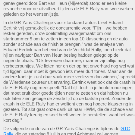
genavigeerd door Bart van Heun (Nijverdal) stond er een kleine
revanche voor de uitvalbeurt tijdens de ELE Rally van twee weken
geleden op het wensenlijstje.
In de GR Yaris Challenge voor standaard auto’s bleef Eduard
Eertink vrij gemakkelijk de concurrentie voor. “Fijn – we hebben
lekker gereden, onze doelstelling waargemaakt om ons
startnummer 9 om te zetten in een top-10 klassering en de auto
zonder schade aan de finish te brengen,” was de analyse van
Eduard Eertink aan het eind van de Vechtdal Rally, toen bleek dat
hij en navigator Bart van Heun beslag hadden gelegd op de
negende plaats. “Dik tevreden daarmee, maar er zijn altijd nog
verbeterpuntjes. We lieten her en der op het onverhard nog wel wat
tijd liggen; daar moet ik gewoon iets meer durf tonen. Maar aan de
andere kant: je kunt daar vaak meer verliezen dan winnen,” spreek
de Wierdense coureur uit ervaring. Eertink weet ook dat de crash in
de ELE Rally nog meespeelt: “Dat blijft toch in je hoofd rondzingen;
dat moet eruit door goede tijden neer te zetten en dat hebben nu
ook laten zien getuige de zesde tijd op de laatste proef. Zonder de
crash in de ELE Rally had er wellicht een nog hogere klassering in
gezeten. Tot slot gaat onze dank uit naar HWM, die de schade van
de ELE Rally keurig en snel heeft weten te herstellen, want het was
kort dag.”
De volgende ronde van de GR Yaris Challenge is tijdens de
GTC
Rally
, die op zaterdag 8 juli in en rond Achtmaal zal worden