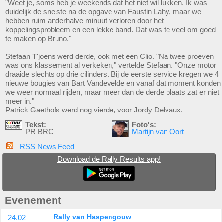
"Weet je, soms heb je weekends dat het niet wil lukken. Ik was
duidelijk de snelste na de opgave van Faustin Lahy, maar we
hebben ruim anderhalve minuut verloren door het
koppelingsprobleem en een lekke band. Dat was te veel om goed
te maken op Bruno."
Stefaan T'joens werd derde, ook met een Clio. "Na twee proeven
was ons klassement al verkeken," vertelde Stefaan. "Onze motor
draaide slechts op drie cilinders. Bij de eerste service kregen we 4
nieuwe bougies van Bart Vandevelde en vanaf dat moment konden
we weer normaal rijden, maar meer dan de derde plaats zat er niet
meer in."
Patrick Gaethofs werd nog vierde, voor Jordy Delvaux.
Tekst:
Foto's:
PR BRC
Martijn van Oort
RSS News Feed
Download de Rally Results app!
Evenement
24.02
Rally van Haspengouw