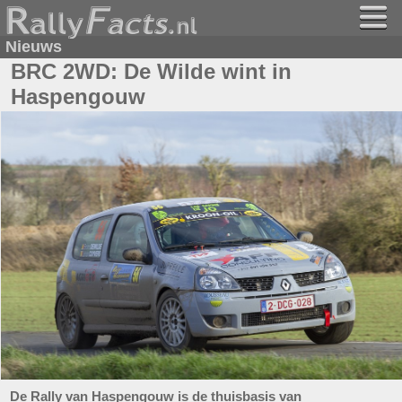
Nieuws
BRC 2WD: De Wilde wint in
Haspengouw
De Rally van Haspengouw is de thuisbasis van