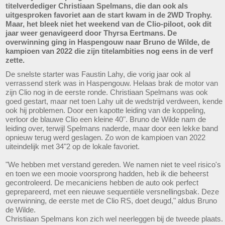
titelverdediger Christiaan Spelmans, die dan ook als
uitgesproken favoriet aan de start kwam in de 2WD Trophy.
Maar, het bleek niet het weekend van de Clio-piloot, ook dit
jaar weer genavigeerd door Thyrsa Eertmans. De
overwinning ging in Haspengouw naar Bruno de Wilde, de
kampioen van 2022 die zijn titelambities nog eens in de verf
zette.
De snelste starter was Faustin Lahy, die vorig jaar ook al
verrassend sterk was in Haspengouw. Helaas brak de motor van
zijn Clio nog in de eerste ronde. Christiaan Spelmans was ook
goed gestart, maar net toen Lahy uit de wedstrijd verdween, kende
ook hij problemen. Door een kapotte leiding van de koppeling,
verloor de blauwe Clio een kleine 40". Bruno de Wilde nam de
leiding over, terwijl Spelmans naderde, maar door een lekke band
opnieuw terug werd geslagen. Zo won de kampioen van 2022
uiteindelijk met 34"2 op de lokale favoriet.
"We hebben met verstand gereden. We namen niet te veel risico's
en toen we een mooie voorsprong hadden, heb ik die beheerst
gecontroleerd. De mecaniciens hebben de auto ook perfect
geprepareerd, met een nieuwe sequentiële versnellingsbak. Deze
overwinning, de eerste met de Clio RS, doet deugd," aldus Bruno
de Wilde.
Christiaan Spelmans kon zich wel neerleggen bij de tweede plaats.