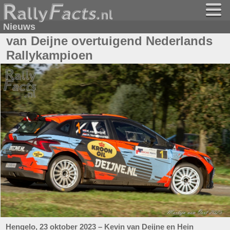
Nieuws
van Deijne overtuigend Nederlands
Rallykampioen
Hengelo, 23 oktober 2023 – Kevin van Deijne en Hein