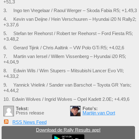
+51,3
3. Ingo ten Vregelaar / Raoul Werger – Skoda Fabia R5; +1.49,3
4. Kevin van Deijne / Hein Verschuuren – Hyundai i20 N Rally2;
+3.37,6
5. Stefan ter Reehorst / Robert ter Reehorst – Ford Fiesta R5;
+3.48,2
6. Gerard Tijink / Chris Aaltink – VW Polo GTi R5; +4.02,6
7. Martin van Iersel / Willem Vissenberg – Hyundai i20 R5;
+4.04,9
8. Edwin Wils / Wim Stupers – Mitsubishi Lancer Evo VII;
+4.33,2
9. Yannick Vrielink / Sander van Barschot – Toyota GR Yaris;
+4.44,2
10. Edwin Wolves / Ingrid Wolves – Opel Kadett 2.0E; +4.49,6
Tekst:
Foto's:
Press release
Martijn van Oort
RSS News Feed
Download de Rally Results app!