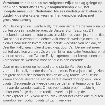
Verschuuren hebben op overtuigende wijze beslag gelegd op
het Open Nederlands Rally Kampioenschap 2023, het
hoogste niveau van Nederland. Na zes wedstrijden bleken ze
duidelijk de sterkste en wonnen het kampioenschap met
grote voorsprong.
Van Deijne ging de Twente Rally met een ruime marge van bijna 50
punten op zijn naaste belager, de Duitser Björn Satorius. Dit
betekende dat een achtste plaats al voldoende zou zijn voor de titel
Dat scenario veranderde echter vlak voor de wedstrijd toen het
nieuws naar buiten kwam dat de laatste wedstrijd van het jaar, de
Drenthe Rally, geannuleerd werd waardoor Van Deijne niet meer
achterhaald kon worden. Zo werden hij en navigator Verschuuren al
voor de start van de Twente Rally uitgeroepen tot kampioenen en
veranderde de wedstrijd voor het duo in een ereronde.
Daar er niets meer op het spel stond startte Van Deijne de
verraderlijke rally zonder risico’s te nemen. Een wijs besluit gezien
het grote aantal deelnemers dat van de weg raakte. Van Deijne
kwam zonder kleerscheuren de eerste avond door op een vierde
plaats. Gedurende de tweede dag voerde hij het tempo op en klom
op naar de tweede plaats. Op de voorlaatste proef maakte hij
echter een foutje door een rondje teveel te rijden op de
publieksproef. Leuk voor het publiek, maar het kostte drie minuten
waardoor een podiumplaats uit zicht verdween.