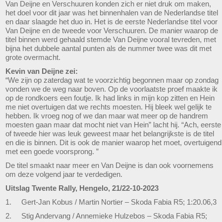
Van Deijne en Verschuuren konden zich er niet druk om maken,
het doel voor dit jaar was het binnenhalen van de Nederlandse titel
en daar slaagde het duo in. Het is de eerste Nederlandse titel voor
Van Deijne en de tweede voor Verschuuren. De manier waarop de
titel binnen werd gehaald stemde Van Deijne vooral tevreden, met
bijna het dubbele aantal punten als de nummer twee was dit met
grote overmacht.
Kevin van Deijne zei:
“We zijn op zaterdag wat te voorzichtig begonnen maar op zondag
vonden we de weg naar boven. Op de voorlaatste proef maakte ik
op de rondkoers een foutje. Ik had links in mijn kop zitten en Hein
me niet overtuigen dat we rechts moesten. Hij bleek wel gelijk te
hebben. Ik vroeg nog of we dan maar wat meer op de handrem
moesten gaan maar dat mocht niet van Hein” lacht hij. “Ach, eerste
of tweede hier was leuk geweest maar het belangrijkste is de titel
en die is binnen. Dit is ook de manier waarop het moet, overtuigend
met een goede voorsprong. ”
De titel smaakt naar meer en Van Deijne is dan ook voornemens
om deze volgend jaar te verdedigen.
Uitslag Twente Rally, Hengelo, 21/22-10-2023
1. Gert-Jan Kobus / Martin Nortier – Skoda Fabia R5; 1:20.06,3
2. Stig Andervang / Annemieke Hulzebos – Skoda Fabia R5;