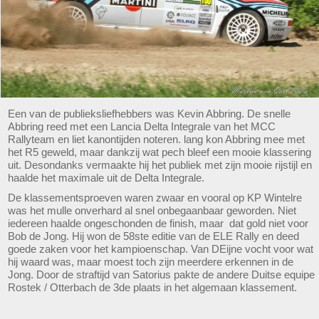
Een van de publieksliefhebbers was Kevin Abbring. De snelle
Abbring reed met een Lancia Delta Integrale van het MCC
Rallyteam en liet kanontijden noteren. lang kon Abbring mee met
het R5 geweld, maar dankzij wat pech bleef een mooie klassering
uit. Desondanks vermaakte hij het publiek met zijn mooie rijstijl en
haalde het maximale uit de Delta Integrale.
De klassementsproeven waren zwaar en vooral op KP Wintelre
was het mulle onverhard al snel onbegaanbaar geworden. Niet
iedereen haalde ongeschonden de finish, maar dat gold niet voor
Bob de Jong. Hij won de 58ste editie van de ELE Rally en deed
goede zaken voor het kampioenschap. Van DEijne vocht voor wat
hij waard was, maar moest toch zijn meerdere erkennen in de
Jong. Door de straftijd van Satorius pakte de andere Duitse equipe
Rostek / Otterbach de 3de plaats in het algemaan klassement.