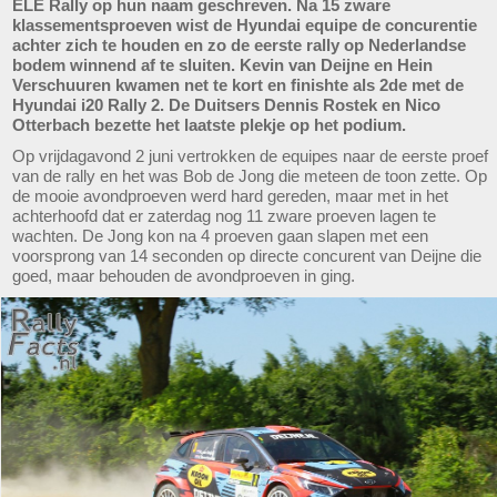
ELE Rally op hun naam geschreven. Na 15 zware
klassementsproeven wist de Hyundai equipe de concurentie
achter zich te houden en zo de eerste rally op Nederlandse
bodem winnend af te sluiten. Kevin van Deijne en Hein
Verschuuren kwamen net te kort en finishte als 2de met de
Hyundai i20 Rally 2. De Duitsers Dennis Rostek en Nico
Otterbach bezette het laatste plekje op het podium.
Op vrijdagavond 2 juni vertrokken de equipes naar de eerste proef
van de rally en het was Bob de Jong die meteen de toon zette. Op
de mooie avondproeven werd hard gereden, maar met in het
achterhoofd dat er zaterdag nog 11 zware proeven lagen te
wachten. De Jong kon na 4 proeven gaan slapen met een
voorsprong van 14 seconden op directe concurent van Deijne die
goed, maar behouden de avondproeven in ging.