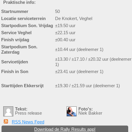
Praktische info:
Startnummer
50
Locatie serviceterrein
De Knokert, Veghel
Startpodium Son. Vrijdag
±19.50 uur
Service Veghel
±22.15 uur
Finish vrijdag
±00.40 uur
Startpodium Son.
±10.44 uur (deelnemer 1)
Zaterdag
±13.30 / ±17.10 / ±20.32 uur (deelnemer
Servicetijden
1)
Finish in Son
±23.41 uur (deelnemer 1)
Starttijden Ekkersrijt
±19.30 / ±21.59 uur (deelnemer 1)
Tekst:
Foto's:
Press release
Niek Bakker
RSS News Feed
Download de Rally Results app!