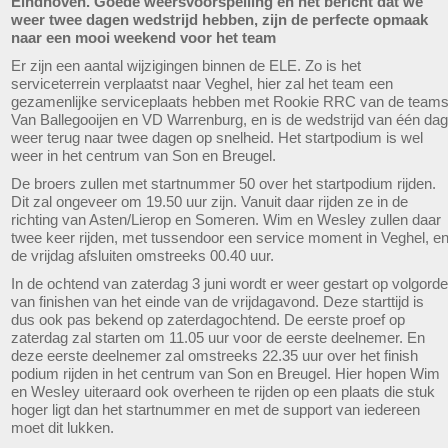
Eindhoven. Goede weersvoorspelling en het bericht dat we
weer twee dagen wedstrijd hebben, zijn de perfecte opmaak
naar een mooi weekend voor het team
Er zijn een aantal wijzigingen binnen de ELE. Zo is het
serviceterrein verplaatst naar Veghel, hier zal het team een
gezamenlijke serviceplaats hebben met Rookie RRC van de team
Van Ballegooijen en VD Warrenburg, en is de wedstrijd van één dag
weer terug naar twee dagen op snelheid. Het startpodium is wel
weer in het centrum van Son en Breugel.
De broers zullen met startnummer 50 over het startpodium rijden.
Dit zal ongeveer om 19.50 uur zijn. Vanuit daar rijden ze in de
richting van Asten/Lierop en Someren. Wim en Wesley zullen daar
twee keer rijden, met tussendoor een service moment in Veghel, e
de vrijdag afsluiten omstreeks 00.40 uur.
In de ochtend van zaterdag 3 juni wordt er weer gestart op volgorde
van finishen van het einde van de vrijdagavond. Deze starttijd is
dus ook pas bekend op zaterdagochtend. De eerste proef op
zaterdag zal starten om 11.05 uur voor de eerste deelnemer. En
deze eerste deelnemer zal omstreeks 22.35 uur over het finish
podium rijden in het centrum van Son en Breugel. Hier hopen Wim
en Wesley uiteraard ook overheen te rijden op een plaats die stuk
hoger ligt dan het startnummer en met de support van iedereen
moet dit lukken.